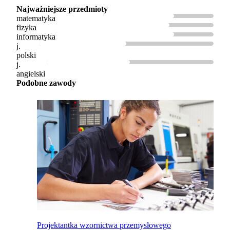
Najważniejsze przedmioty
matematyka
fizyka
informatyka
j.
polski
j.
angielski
Podobne zawody
Projektantka wzornictwa przemysłowego