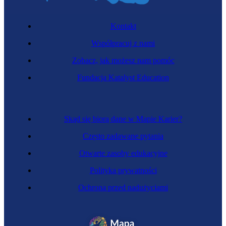
Kontakt
Współpracuj z nami
Zobacz, jak możesz nam pomóc
Inżynierka gospodarki odpadami
Fundacja Katalyst Education
Skąd się biorą dane w Mapie Karier?
Często zadawane pytania
Otwarte zasoby edukacyjne
Polityka prywatności
Ochrona przed nadużyciami
Analityczka laboratoryjna