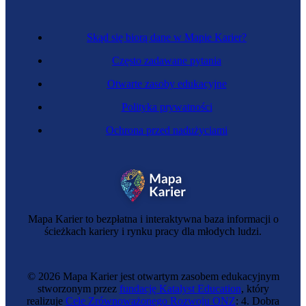
Skąd się biorą dane w Mapie Karier?
Często zadawane pytania
Otwarte zasoby edukacyjne
Polityka prywatności
Ochrona przed nadużyciami
Modysta
Mapa Karier to bezpłatna i interaktywna baza informacji o
ścieżkach kariery i rynku pracy dla młodych ludzi.
© 2026 Mapa Karier jest otwartym zasobem edukacyjnym
stworzonym przez
fundację Katalyst Education
, który
realizuje
Cele Zrównoważonego Rozwoju ONZ
: 4. Dobra