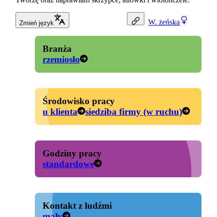
W.
żeńska
Zmień język
Branża
rzemiosło
Środowisko pracy
u klienta
siedziba firmy (w ruchu)
Godziny pracy
standardowe
Kontakt z ludźmi
mały