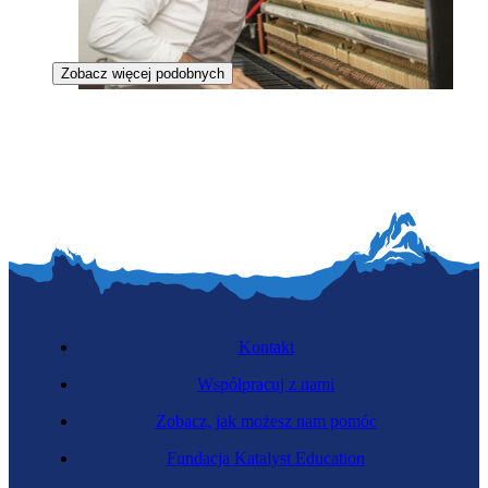
Zobacz więcej podobnych
Specjalista fortepianów i pianin
Kontakt
Współpracuj z nami
Zobacz, jak możesz nam pomóc
Ceramik wyrobów ozdobnych
Fundacja Katalyst Education