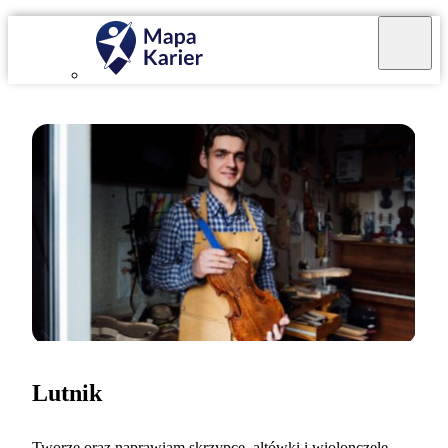
Lutnik
Tworzę oraz naprawiam skrzypce, altówki i wiolonczele.