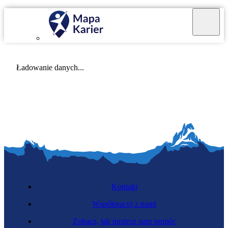
Mapa Karier v 4.0.0
Ładowanie danych...
Kontakt
Współpracuj z nami
Zobacz, jak możesz nam pomóc