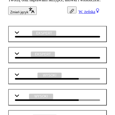
W.
żeńska
Zmień język
plastyka
EKSPERT
muzyka
EKSPERT
matematyka
WYSOKI
fizyka
WYSOKI