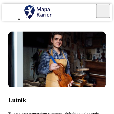
Lutnik
Tworzę oraz naprawiam skrzypce, altówki i wiolonczele.