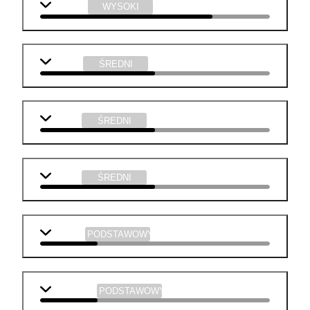
technika
WYSOKI
biologia
ŚREDNI
historia
ŚREDNI
chemia
ŚREDNI
j. polski
PODSTAWOWY
j. angielski
PODSTAWOWY