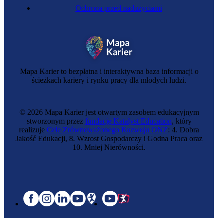
Ochrona przed nadużyciami
Mapa Karier to bezpłatna i interaktywna baza informacji o
ścieżkach kariery i rynku pracy dla młodych ludzi.
© 2026 Mapa Karier jest otwartym zasobem edukacyjnym
stworzonym przez
fundację Katalyst Education
, który
realizuje
Cele Zrównoważonego Rozwoju ONZ
: 4. Dobra
Jakość Edukacji, 8. Wzrost Gospodarczy i Godna Praca oraz
10. Mniej Nierówności.