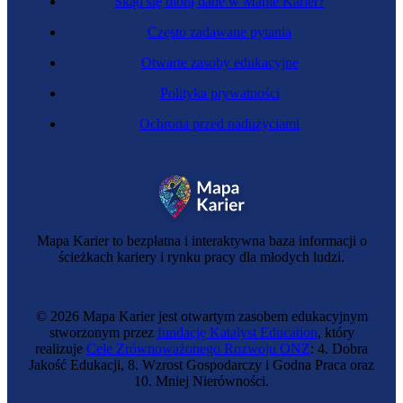
Skąd się biorą dane w Mapie Karier?
Często zadawane pytania
Otwarte zasoby edukacyjne
Polityka prywatności
Ochrona przed nadużyciami
Mapa Karier to bezpłatna i interaktywna baza informacji o
ścieżkach kariery i rynku pracy dla młodych ludzi.
© 2026 Mapa Karier jest otwartym zasobem edukacyjnym
stworzonym przez
fundację Katalyst Education
, który
realizuje
Cele Zrównoważonego Rozwoju ONZ
: 4. Dobra
Jakość Edukacji, 8. Wzrost Gospodarczy i Godna Praca oraz
10. Mniej Nierówności.