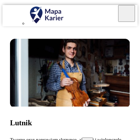
Lutnik
Tworzę oraz naprawiam skrzypce, altówki i wiolonczele.