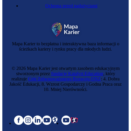
Ochrona przed nadużyciami
Mapa Karier to bezpłatna i interaktywna baza informacji o
ścieżkach kariery i rynku pracy dla młodych ludzi.
© 2026 Mapa Karier jest otwartym zasobem edukacyjnym
stworzonym przez
fundację Katalyst Education
, który
realizuje
Cele Zrównoważonego Rozwoju ONZ
: 4. Dobra
Jakość Edukacji, 8. Wzrost Gospodarczy i Godna Praca oraz
10. Mniej Nierówności.