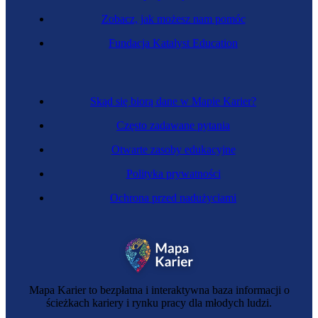
Zobacz, jak możesz nam pomóc
Specjalistka żywienia
Fundacja Katalyst Education
Skąd się biorą dane w Mapie Karier?
Często zadawane pytania
Otwarte zasoby edukacyjne
Polityka prywatności
Ochrona przed nadużyciami
Technolożka chemiczna
Mapa Karier to bezpłatna i interaktywna baza informacji o
ścieżkach kariery i rynku pracy dla młodych ludzi.