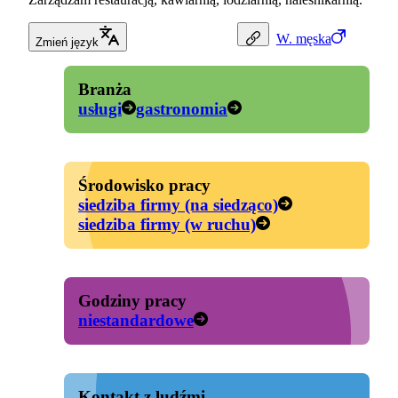
W.
męska
Zmień język
Branża
usługi
gastronomia
Środowisko pracy
siedziba firmy (na siedząco)
siedziba firmy (w ruchu)
Godziny pracy
niestandardowe
Kontakt z ludźmi