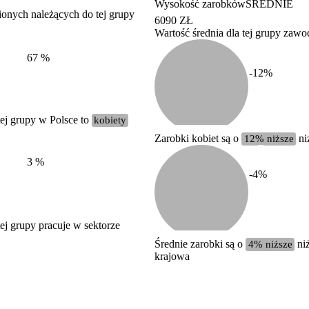
Wysokość zarobków
ŚREDNIE
ionych należących do tej grupy
6090 ZŁ
Wartość średnia dla tej grupy zaw
Struktura wynagrodzeń
według zawodów, 2022
67
%
-12
%
ej grupy w Polsce to
kobiety
Zarobki kobiet są o
12% niższe
ni
3
%
-4
%
j grupy pracuje w sektorze
Średnie zarobki są o
4% niższe
niż
krajowa
Etykieta
Zakres wartości
b. duży
powyżej 200 tysięcy zatrudnionych