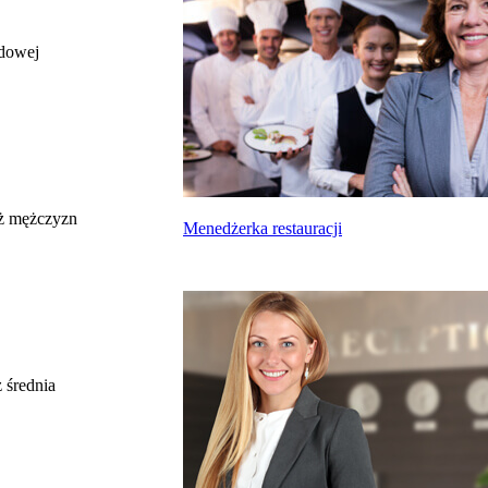
odowej
całkowite wynagrodzenie
miesięczne brutto nie dla tego zawodu, lecz
uśrednione dla wszystkich zawodów z grupy,
do której należy ten zawód według Głównego
Urzędu Statystycznego
Struktura wynagrodzeń
według zawodów, 2022
ż mężczyzn
Menedżerka restauracji
Etykieta
Zakres wartości
b. małe
poniżej 4500 zł
małe
4500 zł – 5999 zł
średnie
6000 zł – 7499 zł
duże
7500 zł – 8999 zł
 średnia
b. duże
9000 zł i więcej