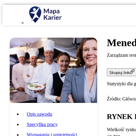
Menedż
Zarządzam resta
Skopiuj link
Statystyki dla 
Źródło: Główny
Opis zawodu
RYNEK 
Specyfika pracy
Wielkość rynk
Wymagania i umiejętności