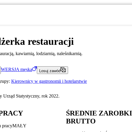
erka restauracji
uracją, kawiarnią, lodziarnią, naleśnikarnią.
WERSJA
męska
Losuj zawód
grupy:
Kierownicy w gastronomii i hotelarstwie
 Urząd Statystyczny, rok 2022.
PRACY
ŚREDNIE ZAROBK
BRUTTO
u pracy
MAŁY