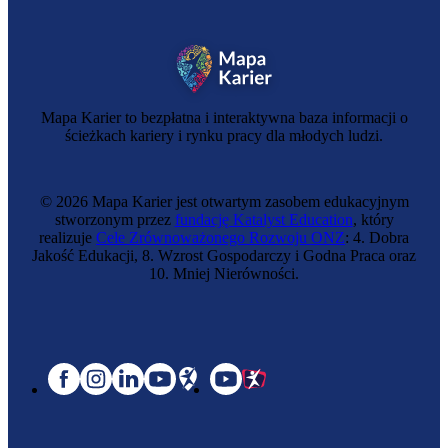
Mapa Karier to bezpłatna i interaktywna baza informacji o
ścieżkach kariery i rynku pracy dla młodych ludzi.
© 2026 Mapa Karier jest otwartym zasobem edukacyjnym
stworzonym przez
fundację Katalyst Education
, który
realizuje
Cele Zrównoważonego Rozwoju ONZ
: 4. Dobra
Jakość Edukacji, 8. Wzrost Gospodarczy i Godna Praca oraz
10. Mniej Nierówności.