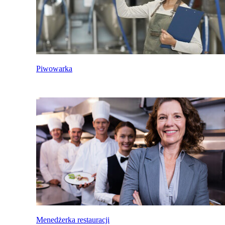
Piwowarka
Menedżerka restauracji