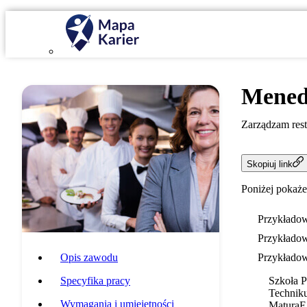
Menedż
Zarządzam resta
Skopiuj link
Poniżej pokaże
Przykładow
Przykładow
Opis zawodu
Przykładow
Specyfika pracy
Szkoła 
Techniku
Wymagania i umiejętności
Matura
E