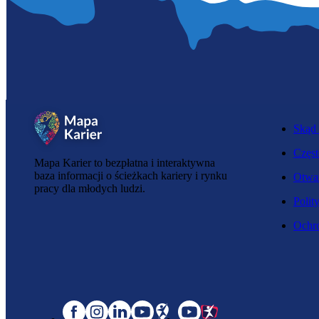
Skąd 
Częst
Mapa Karier to bezpłatna i interaktywna
baza informacji o ścieżkach kariery i rynku
Otwar
pracy dla młodych ludzi.
Polit
Ochro