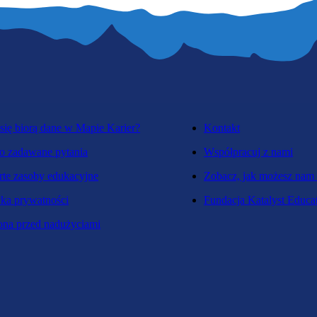
się biorą dane w Mapie Karier?
Kontakt
o zadawane pytania
Współpracuj z nami
te zasoby edukacyjne
Zobacz, jak możesz nam
yka prywatności
Fundacja Katalyst Educa
na przed nadużyciami