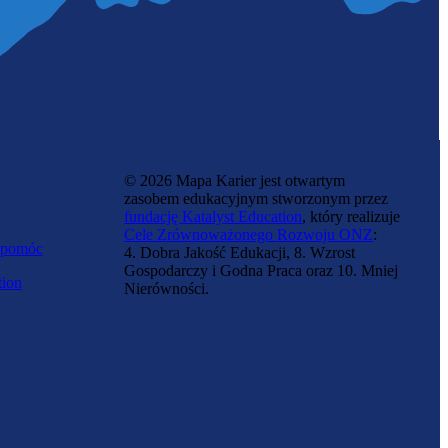
© 2026 Mapa Karier jest otwartym
zasobem edukacyjnym stworzonym przez
fundację Katalyst Education
, który realizuje
Cele Zrównoważonego Rozwoju ONZ
:
 pomóc
4. Dobra Jakość Edukacji, 8. Wzrost
Gospodarczy i Godna Praca oraz 10. Mniej
tion
Nierówności.