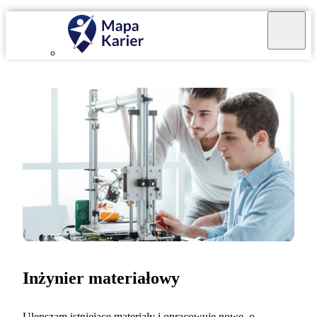
Inżynier materiałowy
Ulepszam istniejące materiały i opracowuję nowe, o