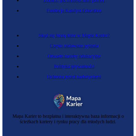
Zobacz, jak możesz nam pomóc
Metrolog
Fundacja Katalyst Education
Skąd się biorą dane w Mapie Karier?
Często zadawane pytania
Otwarte zasoby edukacyjne
Polityka prywatności
Ochrona przed nadużyciami
Konstruktor form wtryskowych
Mapa Karier to bezpłatna i interaktywna baza informacji o
ścieżkach kariery i rynku pracy dla młodych ludzi.