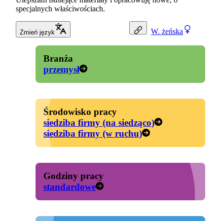
specjalnych właściwościach.
W.
żeńska
Zmień język
Branża
przemysł
Środowisko pracy
siedziba firmy (na siedząco)
siedziba firmy (w ruchu)
Godziny pracy
standardowe