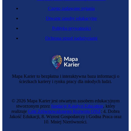
Często zadawane pytania
Otwarte zasoby edukacyjne
Polityka prywatności
Ochrona przed nadużyciami
Mapa Karier to bezpłatna i interaktywna baza informacji o
ścieżkach kariery i rynku pracy dla młodych ludzi.
© 2026 Mapa Karier jest otwartym zasobem edukacyjnym
stworzonym przez
fundację Katalyst Education
, który
realizuje
Cele Zrównoważonego Rozwoju ONZ
: 4. Dobra
Jakość Edukacji, 8. Wzrost Gospodarczy i Godna Praca oraz
10. Mniej Nierówności.