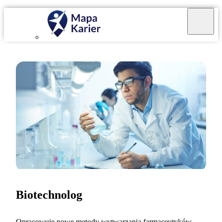
Biotechnolog
Opracowuję nowe metody wytwarzania farmaceutyków,