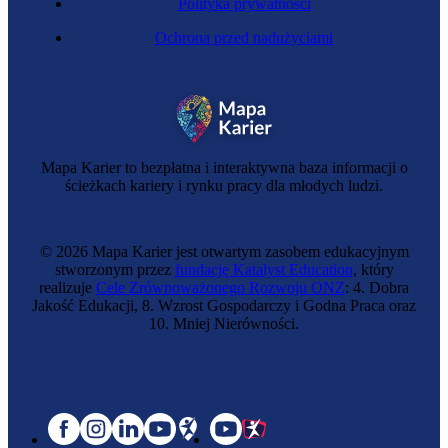
Polityka prywatności
Ochrona przed nadużyciami
Mapa Karier to bezpłatna i interaktywna baza informacji o
ścieżkach kariery i rynku pracy dla młodych ludzi.
© 2026 Mapa Karier jest otwartym zasobem edukacyjnym
stworzonym przez
fundację Katalyst Education
, który
realizuje
Cele Zrównoważonego Rozwoju ONZ
: 4. Dobra
Jakość Edukacji, 8. Wzrost Gospodarczy i Godna Praca oraz
10. Mniej Nierówności.