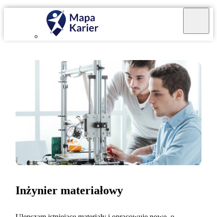
Inżynier materiałowy
Ulepszam istniejące materiały i opracowuję nowe, o