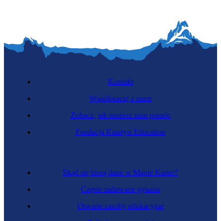
Kontakt
Współpracuj z nami
Zobacz, jak możesz nam pomóc
Fundacja Katalyst Education
Skąd się biorą dane w Mapie Karier?
Często zadawane pytania
Otwarte zasoby edukacyjne