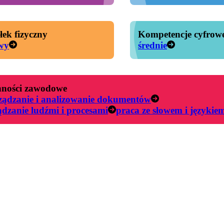
łek fizyczny
Kompetencje cyfrow
wy
średnie
ności zawodowe
ządzanie i analizowanie dokumentów
ądzanie ludźmi i procesami
praca ze słowem i językie