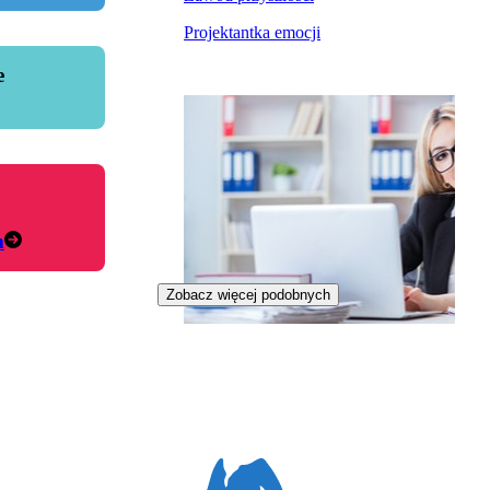
Projektantka emocji
e
m
Zobacz więcej podobnych
Specjalistka ds. e-commerce