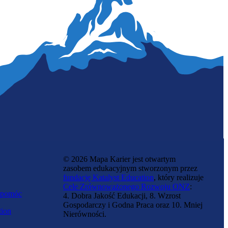
Menedżerka wizerunku
© 2026 Mapa Karier jest otwartym
zasobem edukacyjnym stworzonym przez
fundację Katalyst Education
, który realizuje
Cele Zrównoważonego Rozwoju ONZ
:
 pomóc
4. Dobra Jakość Edukacji, 8. Wzrost
Gospodarczy i Godna Praca oraz 10. Mniej
tion
Nierówności.