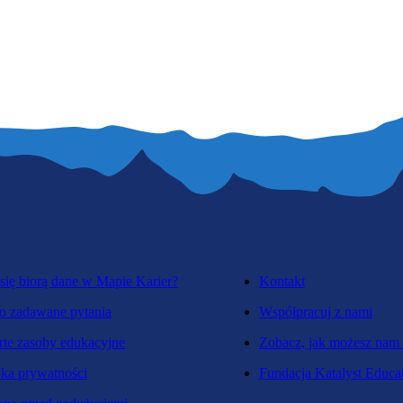
się biorą dane w Mapie Karier?
Kontakt
o zadawane pytania
Współpracuj z nami
te zasoby edukacyjne
Zobacz, jak możesz nam
yka prywatności
Fundacja Katalyst Educa