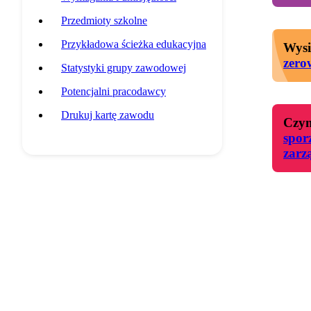
Przedmioty szkolne
Przykładowa ścieżka edukacyjna
Wysi
zero
Statystyki grupy zawodowej
Potencjalni pracodawcy
Drukuj kartę zawodu
Czyn
spor
zarz