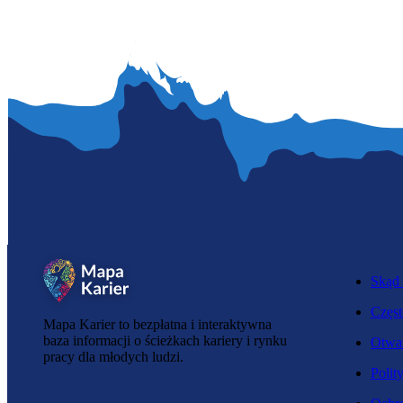
Skąd 
Częst
Mapa Karier to bezpłatna i interaktywna
baza informacji o ścieżkach kariery i rynku
Otwar
pracy dla młodych ludzi.
Polit