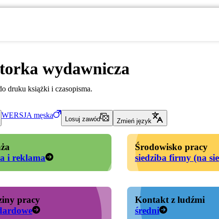
torka wydawnicza
o druku książki i czasopisma.
WERSJA
męska
Losuj zawód
Zmień język
ża
Środowisko pracy
a i reklama
siedziba firmy (na si
iny pracy
Kontakt z ludźmi
dardowe
średni