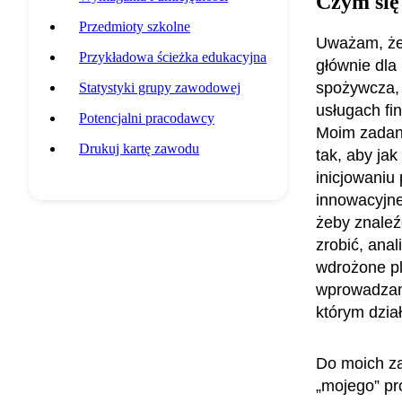
Czym się
Przedmioty szkolne
Uważam, że 
Przykładowa ścieżka edukacyjna
głównie dla
spożywcza, 
Statystyki grupy zawodowej
usługach fi
Potencjalni pracodawcy
Moim zadani
Drukuj kartę zawodu
tak, aby jak
inicjowaniu 
innowacyjne
żeby znaleź
zrobić, anal
wdrożone pl
wprowadzam 
którym dzia
Do moich za
„mojego” pr