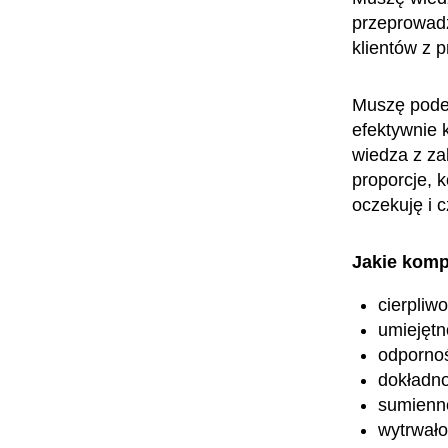
przeprowad
klientów z 
Muszę podej
efektywnie 
wiedza z zak
proporcje, k
oczekuję i 
Jakie komp
cierpliw
umiejętn
odpornoś
dokładn
sumienn
wytrwało