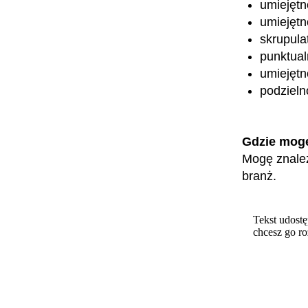
umiejętn
umiejętn
skrupula
punktual
umiejętn
podzieln
Gdzie mog
Mogę znaleź
branż.
Tekst udostę
chcesz go r