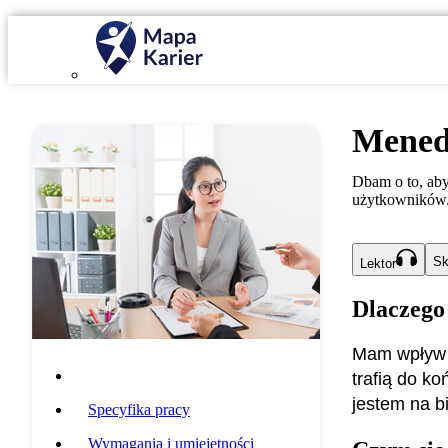
Mened
Dbam o to, aby
użytkowników
Sk
Lektor
Dlaczego
Mam wpływ n
Opis zawodu
trafią do k
jestem na b
Specyfika pracy
Wymagania i umiejętności