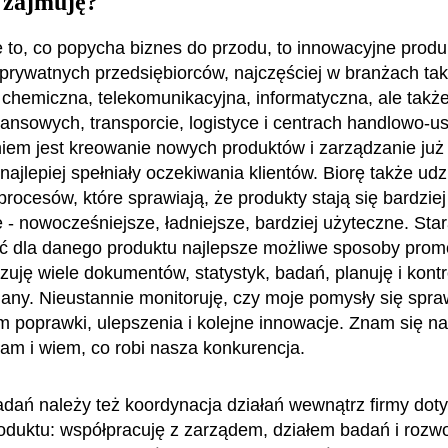
 zajmuję?
to, co popycha biznes do przodu, to innowacyjne produk
 prywatnych przedsiębiorców, najczęściej w branżach taki
chemiczna, telekomunikacyjna, informatyczna, ale takż
nansowych, transporcie, logistyce i centrach handlowo-u
em jest kreowanie nowych produktów i zarządzanie już 
 najlepiej spełniały oczekiwania klientów. Biorę także udz
procesów, które sprawiają, że produkty stają się bardziej
 - nowocześniejsze, ładniejsze, bardziej użyteczne. Star
ć dla danego produktu najlepsze możliwe sposoby promo
izuję wiele dokumentów, statystyk, badań, planuję i kontr
any. Nieustannie monitoruję, czy moje pomysły się spra
poprawki, ulepszenia i kolejne innowacje. Znam się na
łam i wiem, co robi nasza konkurencja.
dań należy też koordynacja działań wewnątrz firmy dot
oduktu: współpracuję z zarządem, działem badań i rozwo