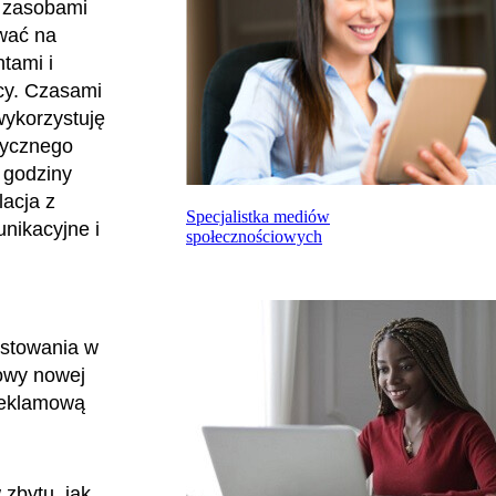
a zasobami
ować na
tami i
cy. Czasami
ykorzystuję
tycznego
 godziny
lacja z
Specjalistka mediów
nikacyjne i
społecznościowych
estowania w
dowy nowej
 reklamową
zbytu, jak