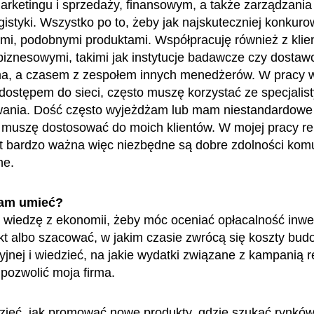
marketingu i sprzedaży, finansowym, a także zarządzani
ogistyki. Wszystko po to, żeby jak najskuteczniej konkur
ymi, podobnymi produktami. Współpracuję również z klien
biznesowymi, takimi jak instytucje badawcze czy dostaw
ma, a czasem z zespołem innych menedżerów. W pracy w
dostępem do sieci, często muszę korzystać ze specjalis
ania. Dość często wyjeżdżam lub mam niestandardowe
e muszę dostosować do moich klientów. W mojej pracy re
st bardzo ważna więc niezbędne są dobre zdolności komu
ne.
am umieć?
wiedzę z ekonomii, żeby móc oceniać opłacalność inw
t albo szacować, w jakim czasie zwrócą się koszty bu
kcyjnej i wiedzieć, na jakie wydatki związane z kampanią
pozwolić moja firma.
ieć, jak promować nowe produkty, gdzie szukać rynków 