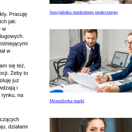
Specjalistka marketingu społecznego
ty. Pracuję
ch jak:
e w
sługowych.
istniejącymi
iał w
am się też,
cji. Żeby to
oluję już
wdzają i
 rynku, na
Menedżerka marki
yczących
ju, działami