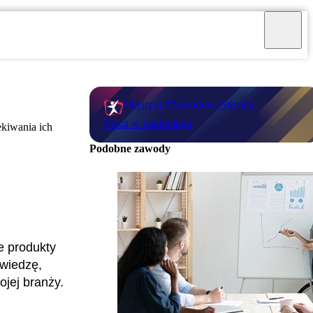
Obejrzyj #ZawodowyStream:
Praca w marketingu
ekiwania ich
Podobne zawody
e produkty
 wiedzę,
ojej branży.