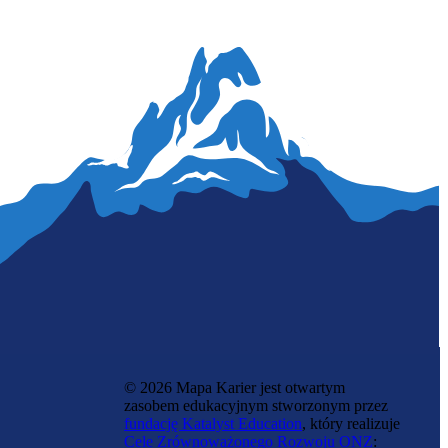
© 2026 Mapa Karier jest otwartym
zasobem edukacyjnym stworzonym przez
fundację Katalyst Education
, który realizuje
Cele Zrównoważonego Rozwoju ONZ
: