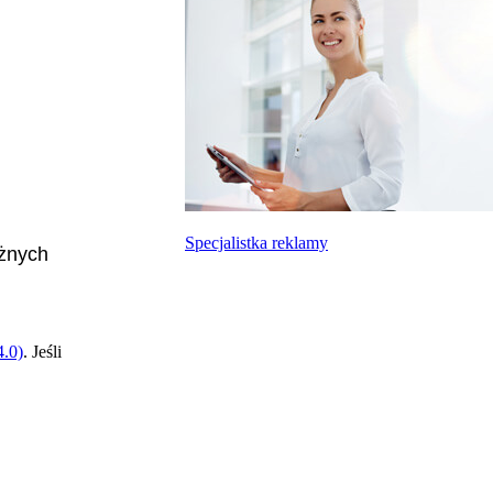
Specjalistka reklamy
óżnych
.0)
. Jeśli