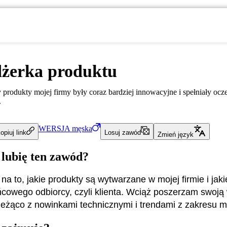
żerka produktu
 produkty mojej firmy były coraz bardziej innowacyjne i spełniały ocz
.
WERSJA
męska
opiuj link
Losuj zawód
Zmień język
 lubię ten zawód?
a to, jakie produkty są wytwarzane w mojej firmie i jaki
ońcowego odbiorcy, czyli klienta. Wciąż poszerzam swoją
ieżąco z nowinkami technicznymi i trendami z zakresu m