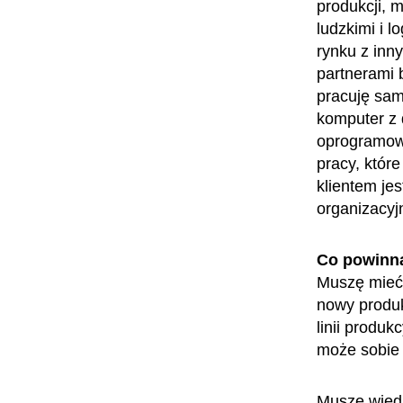
produkcji, 
ludzkimi i l
rynku z inn
partnerami 
pracuję sa
komputer z 
oprogramow
pracy, któr
klientem je
organizacyj
Co powinn
Muszę mieć 
nowy produk
linii produ
może sobie 
Muszę wiedz