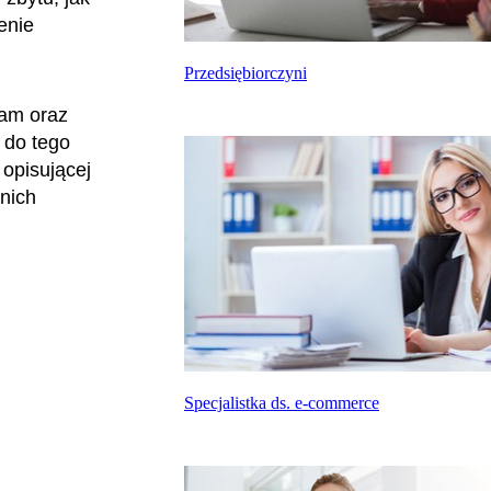
enie
.
Przedsiębiorczyni
lam oraz
 do tego
 opisującej
 nich
Specjalistka ds. e-commerce