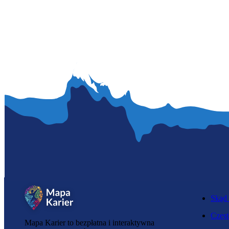
Skąd 
Częst
Mapa Karier to bezpłatna i interaktywna