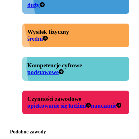
duży
Wysiłek fizyczny
średni
Kompetencje cyfrowe
podstawowe
Czynności zawodowe
opiekowanie się ludźmi
nauczanie
Podobne zawody