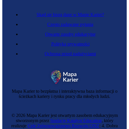
Skąd się biorą dane w Mapie Karier?
Często zadawane pytania
Otwarte zasoby edukacyjne
Polityka prywatności
Ochrona przed nadużyciami
Opiekunka osoby starszej
Mapa Karier to bezpłatna i interaktywna baza informacji o
ścieżkach kariery i rynku pracy dla młodych ludzi.
© 2026 Mapa Karier jest otwartym zasobem edukacyjnym
stworzonym przez
fundację Katalyst Education
, który
realizuje
Cele Zrównoważonego Rozwoju ONZ
: 4. Dobra