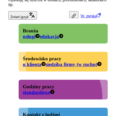
itp.
W.
męska
Zmień język
Branża
usługi
edukacja
Środowisko pracy
u klienta
siedziba firmy (w ruchu)
Godziny pracy
standardowe
Kontakt z ludźmi