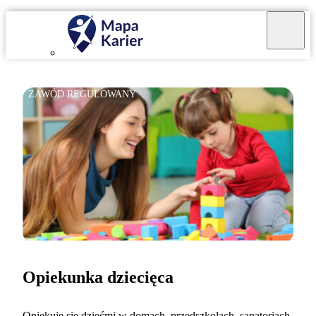
ZAWÓD REGULOWANY
Opiekunka dziecięca
Opiekuję się dziećmi w domach, przedszkolach, sanatoriach