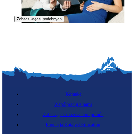
Zobacz więcej podobnych
Doula
Kontakt
Współpracuj z nami
Zobacz, jak możesz nam pomóc
Towarzyszka osób starszych
Fundacja Katalyst Education