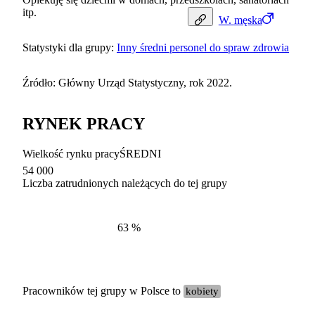
itp.
W.
męska
Statystyki dla grupy:
Inny średni personel do spraw zdrowia
Źródło: Główny Urząd Statystyczny, rok 2022.
RYNEK PRACY
Wielkość rynku pracy
ŚREDNI
54 000
Liczba zatrudnionych należących do tej grupy
Struktur
według zawodów, 2022
63
%
Pracowników tej grupy w Polsce to
kobiety