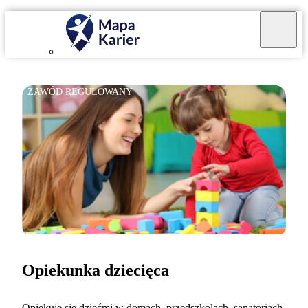
ZAWÓD REGULOWANY
Opiekunka dziecięca
Opiekuję się dziećmi w domach, przedszkolach, sanatoriach