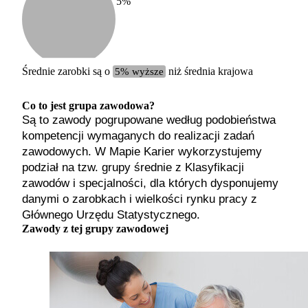
5
%
Etykiet
b. małe
małe
średnie
Średnie zarobki są o
5% wyższe
niż średnia krajowa
duże
b. duże
Co to jest grupa zawodowa?
Są to zawody pogrupowane według podobieństwa
kompetencji wymaganych do realizacji zadań
zawodowych. W Mapie Karier wykorzystujemy
podział na tzw. grupy średnie z Klasyfikacji
zawodów i specjalności, dla których dysponujemy
danymi o zarobkach i wielkości rynku pracy z
Głównego Urzędu Statystycznego.
Zawody z tej grupy zawodowej