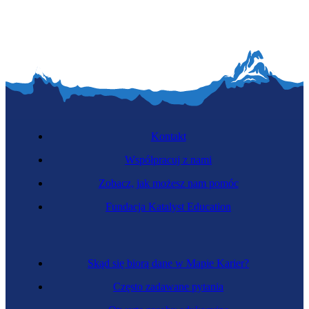
Kontakt
Współpracuj z nami
Zobacz, jak możesz nam pomóc
Fundacja Katalyst Education
Skąd się biorą dane w Mapie Karier?
Często zadawane pytania