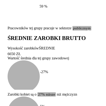
59
%
Pracowników tej grupy pracuje w sektorze
publicznym
ŚREDNIE ZAROBKI BRUTTO
Etykieta
Zakres wart
Wysokość zarobków
ŚREDNIE
b. duży
powyżej 200 tysięcy za
6650 ZŁ
Wartość średnia dla tej grupy zawodowej
duży
100-200 tysięcy zatrud
średni
20-100 tysięcy zatrudn
mały
5-20 tysięcy zatrudnion
c
-27
%
miesięczne 
b. mały
poniżej 5 tysięcy zatru
uśrednione
do której 
Urzędu Sta
Zarobki kobiet są o
27% niższe
niż mężczyzn
według zaw