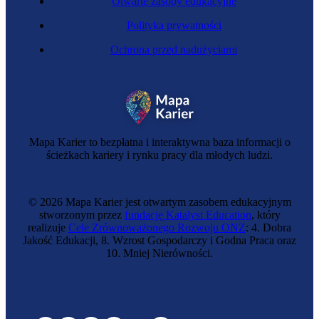
Otwarte zasoby edukacyjne
Polityka prywatności
Ochrona przed nadużyciami
Mapa Karier to bezpłatna i interaktywna baza informacji o
ścieżkach kariery i rynku pracy dla młodych ludzi.
© 2026 Mapa Karier jest otwartym zasobem edukacyjnym
stworzonym przez
fundację Katalyst Education
, który
realizuje
Cele Zrównoważonego Rozwoju ONZ
: 4. Dobra
Jakość Edukacji, 8. Wzrost Gospodarczy i Godna Praca oraz
10. Mniej Nierówności.