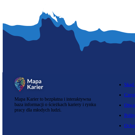
Skąd 
Częst
Mapa Karier to bezpłatna i interaktywna
baza informacji o ścieżkach kariery i rynku
Otwar
pracy dla młodych ludzi.
Polit
Ochro