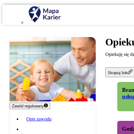
Opieku
Opiekuję się d
Skopiuj link
Bran
usłu
Zawód regulowany
Opis zawodu
Godz
Specyfika pracy