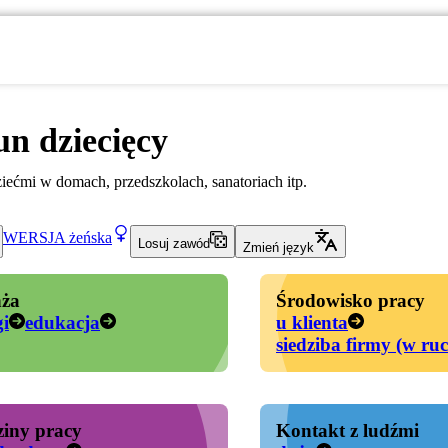
n dziecięcy
ziećmi w domach, przedszkolach, sanatoriach itp.
WERSJA
żeńska
Losuj zawód
Zmień język
ża
Środowisko pracy
gi
edukacja
u klienta
siedziba firmy (w ru
iny pracy
Kontakt z ludźmi