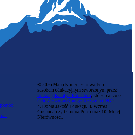
Towarzysz osób starszych
© 2026 Mapa Karier jest otwartym
zasobem edukacyjnym stworzonym przez
fundację Katalyst Education
, który realizuje
Cele Zrównoważonego Rozwoju ONZ
:
 pomóc
4. Dobra Jakość Edukacji, 8. Wzrost
Gospodarczy i Godna Praca oraz 10. Mniej
tion
Nierówności.
Opiekun osoby starszej