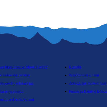
się biorą dane w Mapie Karier?
Kontakt
o zadawane pytania
Współpracuj z nami
te zasoby edukacyjne
Zobacz, jak możesz nam
yka prywatności
Fundacja Katalyst Educa
na przed nadużyciami