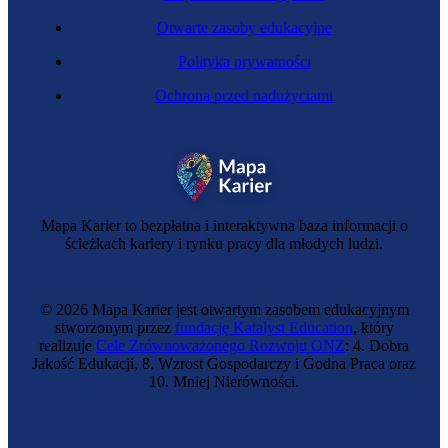
Otwarte zasoby edukacyjne
Polityka prywatności
Ochrona przed nadużyciami
Mapa Karier to bezpłatna i interaktywna baza informacji o
ścieżkach kariery i rynku pracy dla młodych ludzi.
© 2026 Mapa Karier jest otwartym zasobem edukacyjnym
stworzonym przez
fundację Katalyst Education
, który
realizuje
Cele Zrównoważonego Rozwoju ONZ
: 4. Dobra
Jakość Edukacji, 8. Wzrost Gospodarczy i Godna Praca oraz
10. Mniej Nierówności.