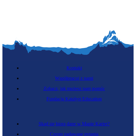
Kontakt
Współpracuj z nami
Zobacz, jak możesz nam pomóc
Fundacja Katalyst Education
Skąd się biorą dane w Mapie Karier?
Często zadawane pytania