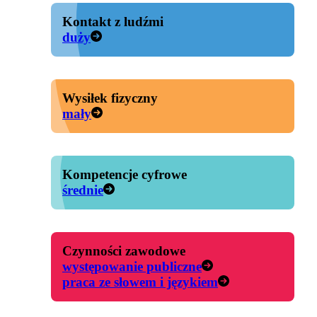
Kontakt z ludźmi
duży
Wysiłek fizyczny
mały
Kompetencje cyfrowe
średnie
Czynności zawodowe
występowanie publiczne
praca ze słowem i językiem