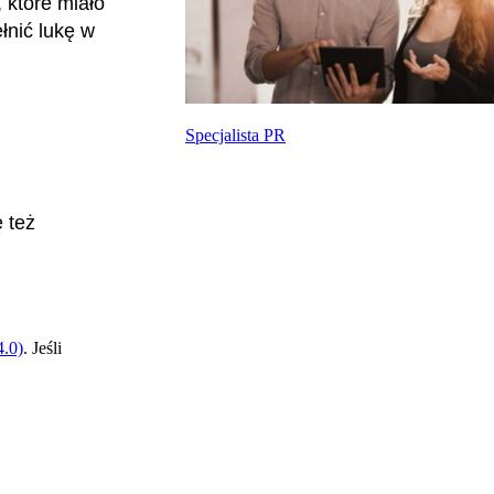
 które miało
łnić lukę w
Specjalista PR
 też
.0)
. Jeśli