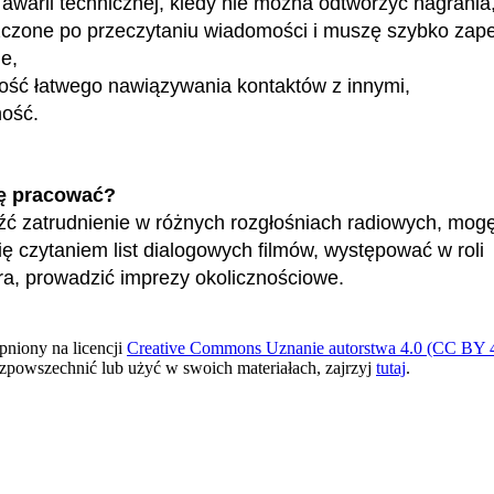
awarii technicznej, kiedy nie można odtworzyć nagrania,
czone po przeczytaniu wiadomości i muszę szybko zape
e,
ość łatwego nawiązywania kontaktów z innymi,
ność.
ę pracować?
ć zatrudnienie w różnych rozgłośniach radiowych, mogę
ę czytaniem list dialogowych filmów, występować w roli
ra, prowadzić imprezy okolicznościowe.
pniony na licencji
Creative Commons Uznanie autorstwa 4.0 (CC BY 4
ozpowszechnić lub użyć w swoich materiałach, zajrzyj
tutaj
.