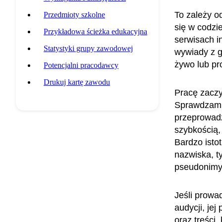
To zależy o
Przedmioty szkolne
się w codzi
Przykładowa ścieżka edukacyjna
serwisach i
Statystyki grupy zawodowej
wywiady z g
żywo lub p
Potencjalni pracodawcy
Drukuj kartę zawodu
Pracę zaczy
Sprawdzam, 
przeprowadz
szybkością,
Bardzo isto
nazwiska, ty
pseudonimy 
Jeśli prowa
audycji, je
oraz treści