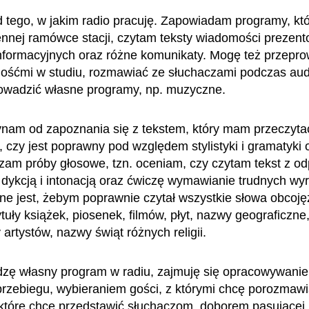
d tego, w jakim radio pracuję. Zapowiadam programy, któ
ennej ramówce stacji, czytam teksty wiadomości prezen
nformacyjnych oraz różne komunikaty. Mogę też przepr
ośćmi w studiu, rozmawiać ze słuchaczami podczas aud
rowadzić własne programy, np. muzyczne.
nam od zapoznania się z tekstem, który mam przeczyta
czy jest poprawny pod względem stylistyki i gramatyki 
am próby głosowe, tzn. oceniam, czy czytam tekst z o
 dykcją i intonacją oraz ćwiczę wymawianie trudnych wy
tne jest, żebym poprawnie czytał wszystkie słowa obcoj
tuły książek, piosenek, filmów, płyt, nazwy geograficzne
artystów, nazwy świąt różnych religii.
dzę własny program w radiu, zajmuję się opracowywani
j przebiegu, wybieraniem gości, z którymi chcę porozmawi
, które chcę przedstawić słuchaczom, doborem pasującej