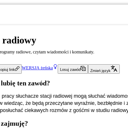
 radiowy
ogramy radiowe, czytam wiadomości i komunikaty.
WERSJA
żeńska
opiuj link
Losuj zawód
Zmień język
 lubię ten zawód?
j pracy słuchacze stacji radiowej mogą słuchać wiadomoś
 wiedząc, że będą przeczytane wyraźnie, bezbłędnie i 
 posłuchać ciekawych rozmów z gośćmi w studiu radiow
 zajmuję?