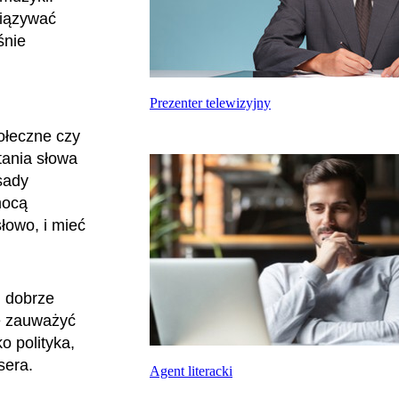
wiązywać
śnie
Prezenter telewizyjny
ołeczne czy
tania słowa
sady
mocą
łowo, i mieć
i dobrze
ę zauważyć
o polityka,
ysera.
Agent literacki