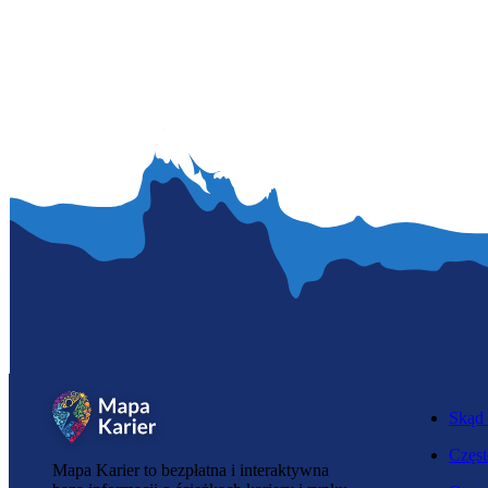
Skąd 
Częst
Mapa Karier to bezpłatna i interaktywna