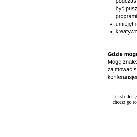
podczas 
być pusz
programi
umiejętn
kreatyw
Gdzie mog
Mogę znaleź
zajmować si
konferansje
Tekst udostę
chcesz go r