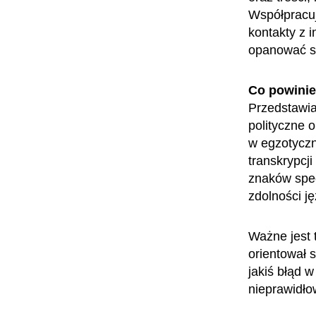
Współpracuj
kontakty z 
opanować s
Co powini
Przedstawia
polityczne 
w egzotyczn
transkrypcj
znaków spec
zdolności j
Ważne jest t
orientował 
jakiś błąd 
nieprawidło