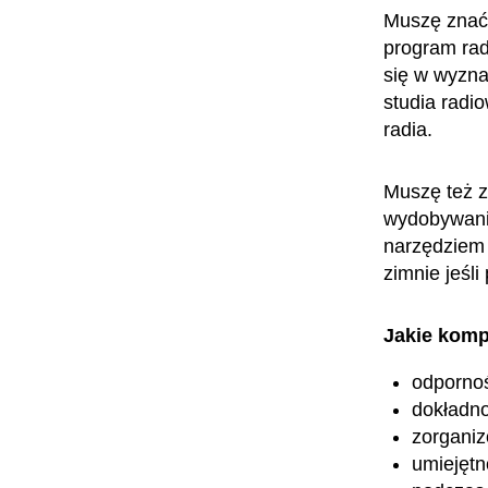
Muszę znać 
program rad
się w wyzn
studia radi
radia.
Muszę też z
wydobywanie
narzędziem 
zimnie jeśli
Jakie komp
odpornoś
dokładn
zorganiz
umiejętn