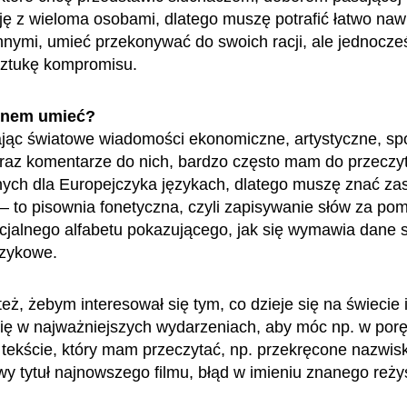
ę z wieloma osobami, dlatego muszę potrafić łatwo na
innymi, umieć przekonywać do swoich racji, ale jednocze
ztukę kompromisu.
enem umieć?
jąc światowe wiadomości ekonomiczne, artystyczne, sp
oraz komentarze do nich, bardzo często mam do przeczy
ych dla Europejczyka językach, dlatego muszę znać za
i – to pisownia fonetyczna, czyli zapisywanie słów za po
jalnego alfabetu pokazującego, jak się wymawia dane s
ęzykowe.
eż, żebym interesował się tym, co dzieje się na świecie 
się w najważniejszych wydarzeniach, aby móc np. w por
w tekście, który mam przeczytać, np. przekręcone nazwisk
wy tytuł najnowszego filmu, błąd w imieniu znanego reż