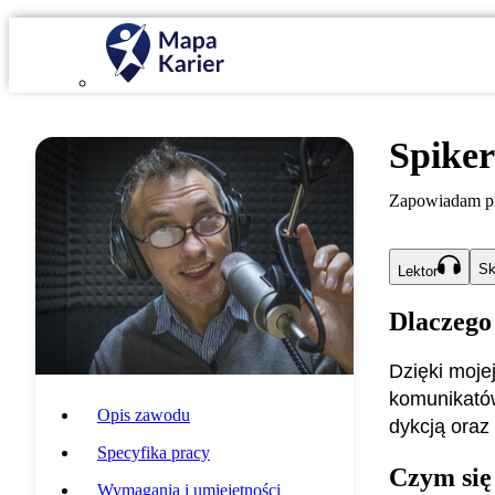
Spiker
Zapowiadam pr
Sk
Lektor
Dlaczego
Dzięki moje
komunikatów
Opis zawodu
dykcją oraz
Specyfika pracy
Czym się
Wymagania i umiejętności