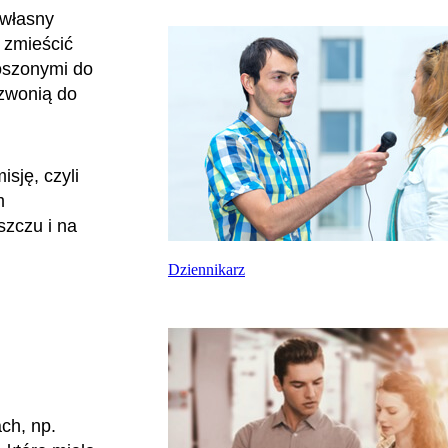
 własny
 zmieścić
oszonymi do
dzwonią do
sję, czyli
m
szczu i na
Dziennikarz
ch, np.