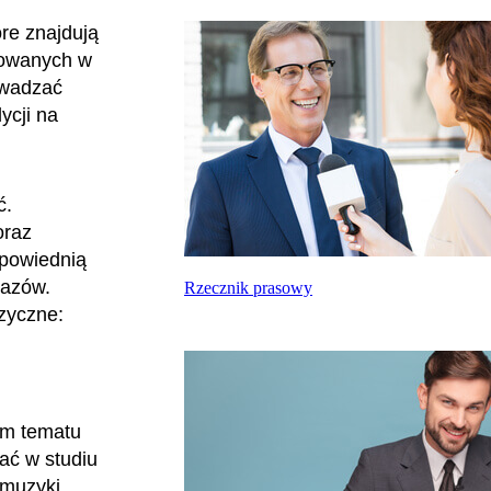
re znajdują
towanych w
owadzać
ycji na
ć.
oraz
dpowiednią
razów.
Rzecznik prasowy
ęzyczne:
,
em tematu
ać w studiu
 muzyki.