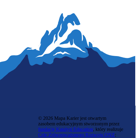
© 2026 Mapa Karier jest otwartym
zasobem edukacyjnym stworzonym przez
fundację Katalyst Education
, który realizuje
Cele Zrównoważonego Rozwoju ONZ
: