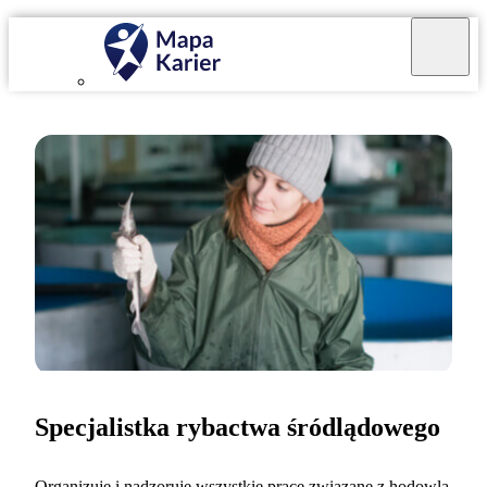
Specjalistka rybactwa śródlądowego
Organizuję i nadzoruję wszystkie prace związane z hodowlą