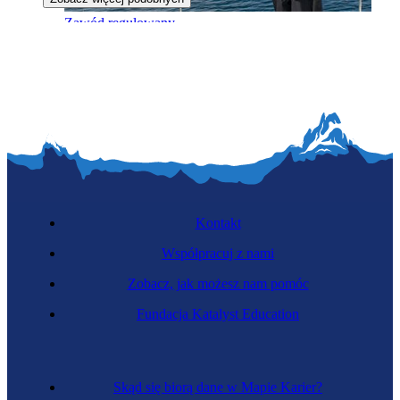
Zawód regulowany
Specjalistka rybołówstwa morskiego
Kontakt
Współpracuj z nami
Zobacz, jak możesz nam pomóc
Fundacja Katalyst Education
Kontrolerka weterynaryjna
Skąd się biorą dane w Mapie Karier?