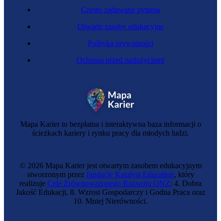
Często zadawane pytania
Otwarte zasoby edukacyjne
Polityka prywatności
Ochrona przed nadużyciami
Inspektorka morska
Mapa Karier to bezpłatna i interaktywna baza informacji o
ścieżkach kariery i rynku pracy dla młodych ludzi.
© 2026 Mapa Karier jest otwartym zasobem edukacyjnym
stworzonym przez
fundację Katalyst Education
, który
realizuje
Cele Zrównoważonego Rozwoju ONZ
: 4. Dobra
Jakość Edukacji, 8. Wzrost Gospodarczy i Godna Praca oraz
10. Mniej Nierówności.