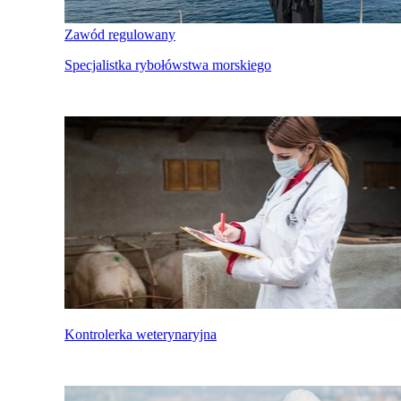
Zawód regulowany
Specjalistka rybołówstwa morskiego
Kontrolerka weterynaryjna