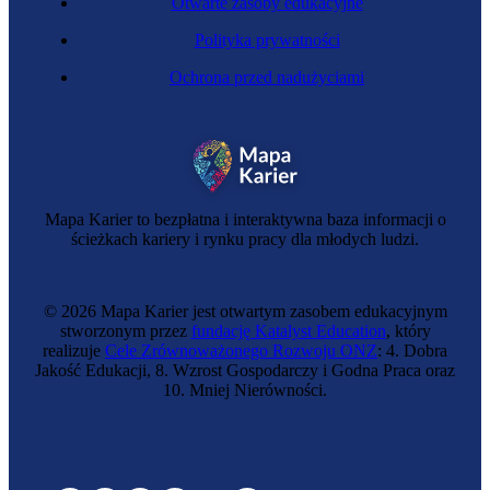
Otwarte zasoby edukacyjne
Polityka prywatności
Ochrona przed nadużyciami
Mapa Karier to bezpłatna i interaktywna baza informacji o
ścieżkach kariery i rynku pracy dla młodych ludzi.
© 2026 Mapa Karier jest otwartym zasobem edukacyjnym
stworzonym przez
fundację Katalyst Education
, który
realizuje
Cele Zrównoważonego Rozwoju ONZ
: 4. Dobra
Jakość Edukacji, 8. Wzrost Gospodarczy i Godna Praca oraz
10. Mniej Nierówności.