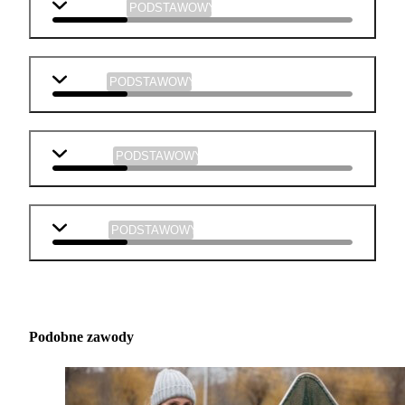
j. angielski
PODSTAWOWY
historia
PODSTAWOWY
plastyka
PODSTAWOWY
muzyka
PODSTAWOWY
Podobne zawody