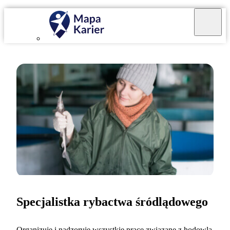
Specjalistka rybactwa śródlądowego
Organizuję i nadzoruję wszystkie prace związane z hodowlą