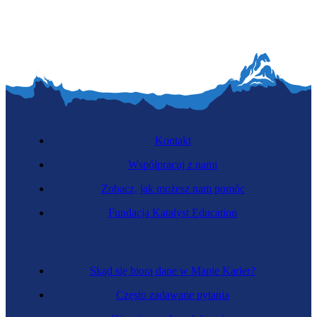
Kontakt
Współpracuj z nami
Zobacz, jak możesz nam pomóc
Fundacja Katalyst Education
Skąd się biorą dane w Mapie Karier?
Często zadawane pytania