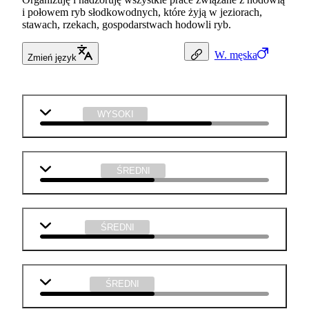
i połowem ryb słodkowodnych, które żyją w jeziorach,
stawach, rzekach, gospodarstwach hodowli ryb.
W.
męska
Zmień język
biologia
WYSOKI
matematyka
ŚREDNI
j. polski
ŚREDNI
geografia
ŚREDNI