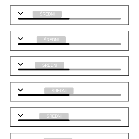
WOS
ŚREDNI
chemia
ŚREDNI
fizyka
ŚREDNI
informatyka
ŚREDNI
technika
ŚREDNI