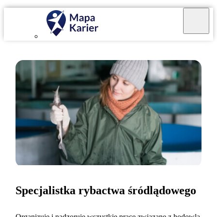
Specjalistka rybactwa śródlądowego
Organizuję i nadzoruję wszystkie prace związane z hodowlą