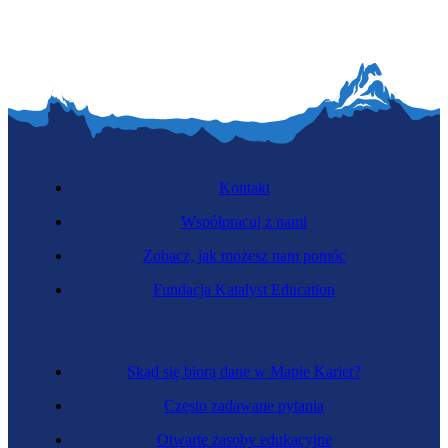
Kontakt
Współpracuj z nami
Zobacz, jak możesz nam pomóc
Fundacja Katalyst Education
Kontrolerka weterynaryjna
Skąd się biorą dane w Mapie Karier?
Często zadawane pytania
Otwarte zasoby edukacyjne