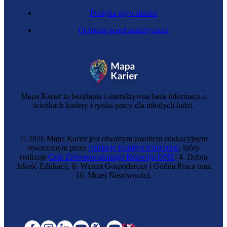
Polityka prywatności
Ochrona przed nadużyciami
Inspektorka morska
Mapa Karier to bezpłatna i interaktywna baza informacji o
ścieżkach kariery i rynku pracy dla młodych ludzi.
© 2026 Mapa Karier jest otwartym zasobem edukacyjnym
stworzonym przez
fundację Katalyst Education
, który
realizuje
Cele Zrównoważonego Rozwoju ONZ
: 4. Dobra
Jakość Edukacji, 8. Wzrost Gospodarczy i Godna Praca oraz
10. Mniej Nierówności.