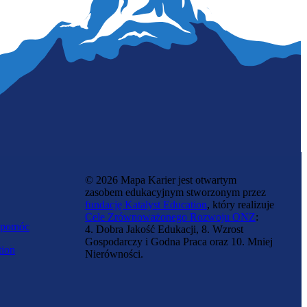
Monter konstrukcji stalowych
© 2026 Mapa Karier jest otwartym
zasobem edukacyjnym stworzonym przez
fundację Katalyst Education
, który realizuje
Cele Zrównoważonego Rozwoju ONZ
:
 pomóc
4. Dobra Jakość Edukacji, 8. Wzrost
Gospodarczy i Godna Praca oraz 10. Mniej
tion
Nierówności.
Monter zabudowy