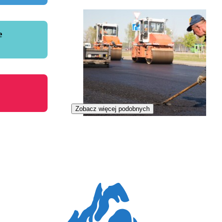
e
Zobacz więcej podobnych
Układacz nawierzchni drogowych