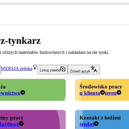
z-tynkarz
z różnych materiałów budowlanych i nakładam na nie tynki.
WERSJA
żeńska
Losuj zawód
Zmień język
ża
Środowisko pracy
ownictwo
u klienta
teren
iny pracy
Kontakt z ludźmi
dardowe
średni