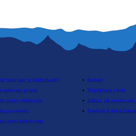
się biorą dane w Mapie Karier?
Kontakt
o zadawane pytania
Współpracuj z nami
te zasoby edukacyjne
Zobacz, jak możesz nam
yka prywatności
Fundacja Katalyst Educa
na przed nadużyciami