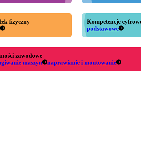
łek fizyczny
Kompetencje cyfrow
podstawowe
ności zawodowe
ugiwanie maszyn
naprawianie i montowanie