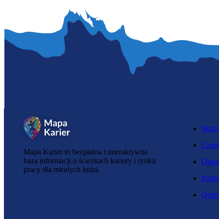
Skąd 
Częst
Mapa Karier to bezpłatna i interaktywna
baza informacji o ścieżkach kariery i rynku
Otwar
pracy dla młodych ludzi.
Polit
Ochro