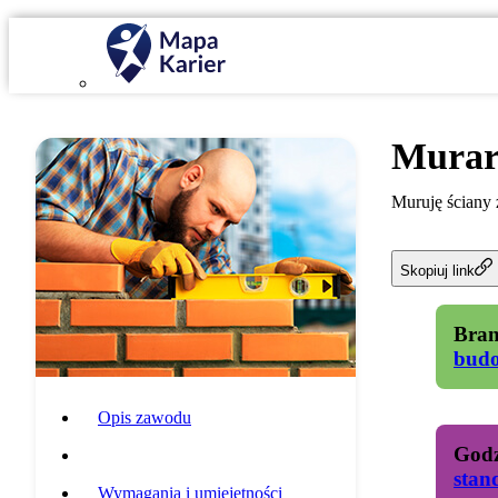
Murar
Muruję ściany 
Skopiuj link
Bran
bud
Opis zawodu
Godz
Specyfika pracy
stan
Wymagania i umiejętności