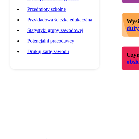
Przedmioty szkolne
Przykładowa ścieżka edukacyjna
Wysi
duży
Statystyki grupy zawodowej
Potencjalni pracodawcy
Drukuj kartę zawodu
Czyn
obsł