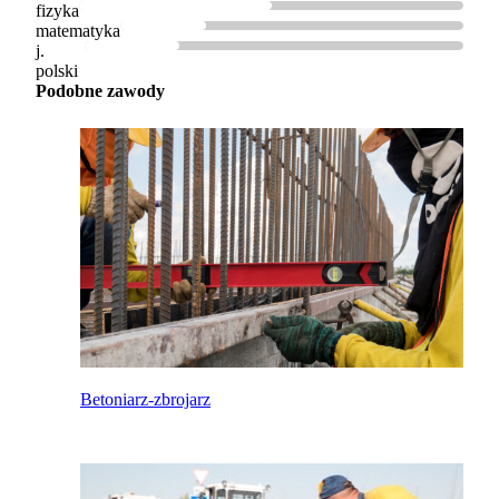
fizyka
matematyka
j.
polski
Podobne zawody
Betoniarz-zbrojarz