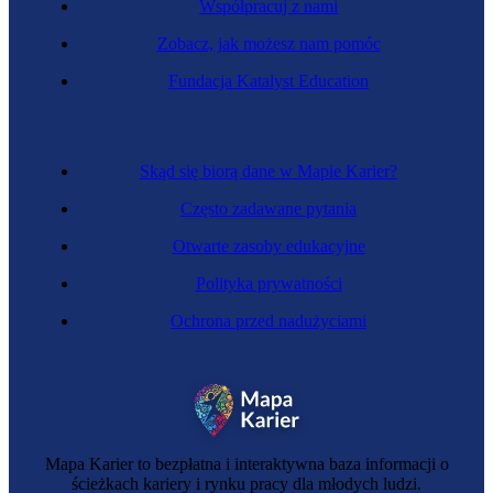
Współpracuj z nami
Zobacz, jak możesz nam pomóc
Monter konstrukcji stalowych
Fundacja Katalyst Education
Skąd się biorą dane w Mapie Karier?
Często zadawane pytania
Otwarte zasoby edukacyjne
Polityka prywatności
Ochrona przed nadużyciami
Monter zabudowy
Mapa Karier to bezpłatna i interaktywna baza informacji o
ścieżkach kariery i rynku pracy dla młodych ludzi.