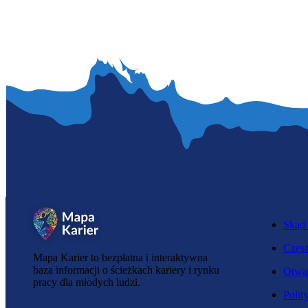
Skąd 
Częst
Mapa Karier to bezpłatna i interaktywna
baza informacji o ścieżkach kariery i rynku
Otwar
pracy dla młodych ludzi.
Polit