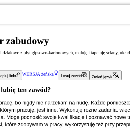
r zabudowy
i działowe z płyt gipsowo-kartonowych, maluję i tapetuję ściany, ukła
WERSJA
żeńska
opiuj link
Losuj zawód
Zmień język
 lubię ten zawód?
pracę, bo nigdy nie narzekam na nudę. Każde pomieszcz
którym pracuję, jest inne. Wykonuję różne zadania, więc 
a. Mogę podnosić swoje kwalifikacje i poznawać nowe t
i, które zdobywam w pracy, wykorzystuję też przy prze