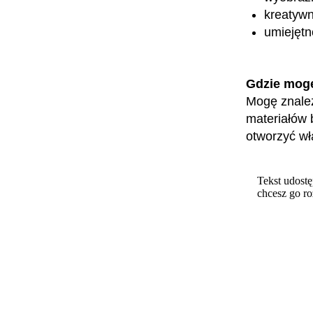
kreatyw
umiejętn
Gdzie mog
Mogę znaleź
materiałów 
otworzyć wł
Tekst udostę
chcesz go r