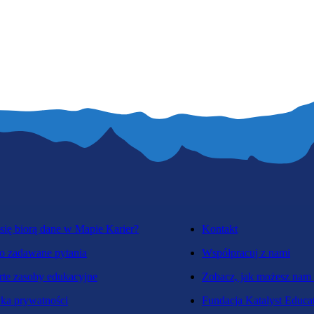
się biorą dane w Mapie Karier?
Kontakt
o zadawane pytania
Współpracuj z nami
te zasoby edukacyjne
Zobacz, jak możesz nam
yka prywatności
Fundacja Katalyst Educa