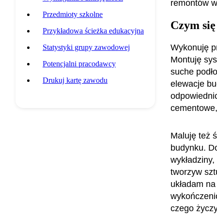
remontów w
Przedmioty szkolne
Czym się
Przykładowa ścieżka edukacyjna
Wykonuję p
Statystyki grupy zawodowej
Montuję sys
Potencjalni pracodawcy
suche podł
Drukuj kartę zawodu
elewacje bu
odpowiedni
cementowe, 
Maluję też ś
budynku. Do
wykładziny,
tworzyw szt
układam na 
wykończenio
czego życzy