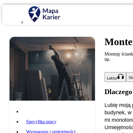
Monte
Montuję ściank
itp.
Sk
Lektor
Dlaczego
Lubię moją 
Opis zawodu
budynek, w 
mi monotoni
Specyfika pracy
Umiejętnośc
Wymagania i umiejętności