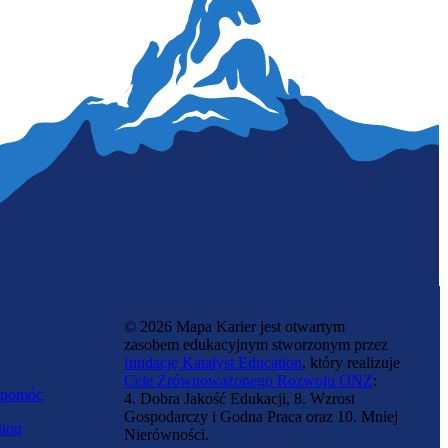
© 2026 Mapa Karier jest otwartym
zasobem edukacyjnym stworzonym przez
fundację Katalyst Education
, który realizuje
Cele Zrównoważonego Rozwoju ONZ
:
 pomóc
4. Dobra Jakość Edukacji, 8. Wzrost
Gospodarczy i Godna Praca oraz 10. Mniej
tion
Nierówności.