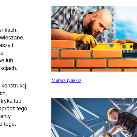
ynkach.
dwieszane,
szy i
do
e lub
ukcjach.
Murarz-tynkarz
 konstrukcji
ch,
tryka lub
Oprócz tego
menty
d tego,