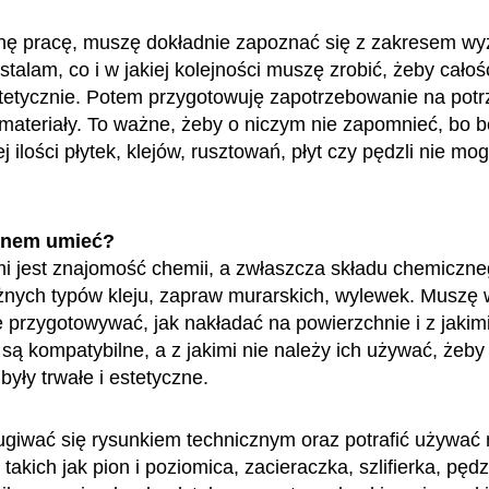
nę pracę, muszę dokładnie zapoznać się z zakresem w
stalam, co i w jakiej kolejności muszę zrobić, żeby cało
estetycznie. Potem przygotowuję zapotrzebowanie na pot
 materiały. To ważne, żeby o niczym nie zapomnieć, bo 
 ilości płytek, klejów, rusztowań, płyt czy pędzli nie m
enem umieć?
i jest znajomość chemii, a zwłaszcza składu chemiczneg
óżnych typów kleju, zapraw murarskich, wylewek. Muszę 
je przygotowywać, jak nakładać na powierzchnie i z jakim
 są kompatybilne, a z jakimi nie należy ich używać, żeby
były trwałe i estetyczne.
giwać się rysunkiem technicznym oraz potrafić używać n
takich jak pion i poziomica, zacieraczka, szlifierka, pędz