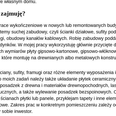
e własnym domu.
 zajmuję?
race wykończeniowe w nowych lub remontowanych bud
temy suchej zabudowy, czyli ścianki działowe, sufity po
ogi, obudowy kanałów kablowych. Robię zabudowy podda
dynków. W mojej pracy wykorzystuję głównie przycięte 
ch wymiarów płyty gipsowo-kartonowe, gipsowo-włóknow
które montuję na drewnianych albo metalowych konstr
ciany, sufity, framugi oraz różne elementy wyposażenia i
 moich zadań należy także układanie płytek ceramiczny
 posadzek z drewna i materiałów drewnopochodnych, las
ucznych, a także wylewanie posadzek bezspoinowych. 
ścianach płytki lub panele, przyklejam tapety i inne ele
we. Zakres prac w konkretnym pomieszczeniu zależy o
 sobie inwestor.