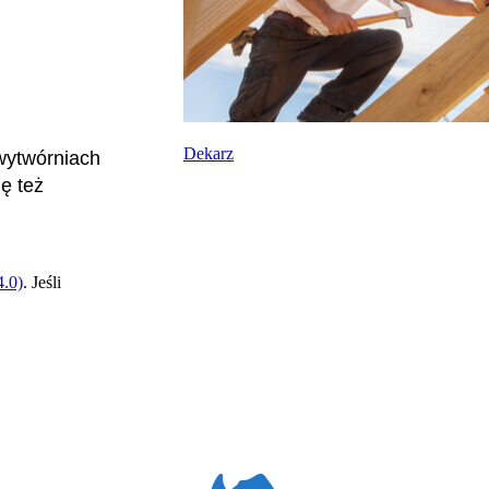
Dekarz
wytwórniach
ę też
.0)
. Jeśli