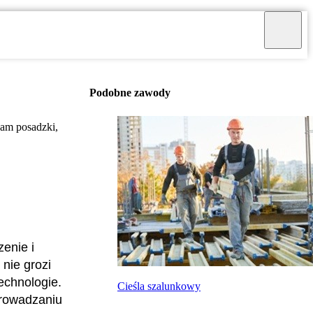
Podobne zawody
dam posadzki,
enie i
nie grozi
echnologie.
Cieśla szalunkowy
prowadzaniu