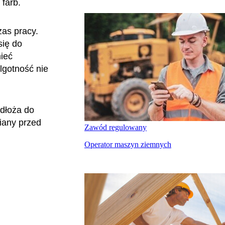
 farb.
as pracy.
się do
ieć
lgotność nie
odłoża do
iany przed
Zawód regulowany
Operator maszyn ziemnych