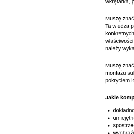
wkrętarka, p
Muszę znać 
Ta wiedza p
konkretnych
właściwości
należy wyka
Muszę znać 
montażu suf
pokryciem i
Jakie komp
dokładn
umiejętn
spostrz
wyobraźn