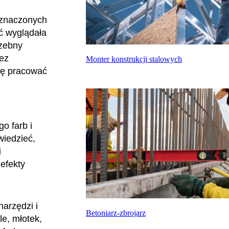
yznaczonych
ść wyglądała
rzebny
bez
Monter konstrukcji stalowych
ogę pracować
o farb i
wiedzieć,
i
 efekty
arzędzi i
Betoniarz-zbrojarz
le, młotek,