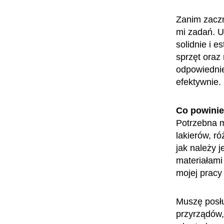
Zanim zacz
mi zadań. U
solidnie i 
sprzęt oraz
odpowiedniej
efektywnie.
Co powini
Potrzebna m
lakierów, r
jak należy 
materiałami
mojej pracy 
Muszę posłu
przyrządów, 