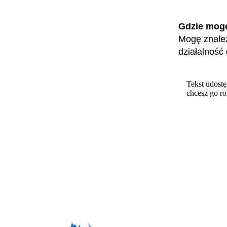
Gdzie mog
Mogę znaleź
działalność
Tekst udostę
chcesz go r