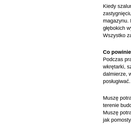
Kiedy szalu
zastygnięci
magazynu. 
głębokich w
Wszystko za
Co powini
Podczas pra
wkrętarki, sz
dalmierze, w
posługiwać.
Muszę potra
terenie bud
Muszę potra
jak pomosty