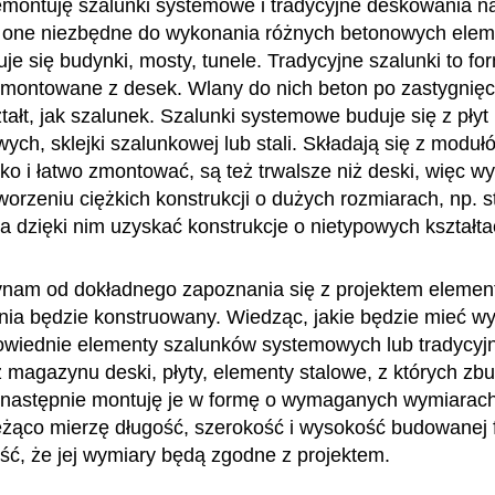
emontuję szalunki systemowe i tradycyjne deskowania n
 one niezbędne do wykonania różnych betonowych elem
je się budynki, mosty, tunele. Tradycyjne szalunki to fo
montowane z desek. Wlany do nich beton po zastygnięc
ztałt, jak szalunek. Szalunki systemowe buduje się z płyt
ych, sklejki szalunkowej lub stali. Składają się z modułó
o i łatwo zmontować, są też trwalsze niż deski, więc wy
tworzeniu ciężkich konstrukcji o dużych rozmiarach, np. 
a dzięki nim uzyskać konstrukcje o nietypowych kształtac
nam od dokładnego zapoznania się z projektem element
dnia będzie konstruowany. Wiedząc, jakie będzie mieć 
wiednie elementy szalunków systemowych lub tradycyj
 magazynu deski, płyty, elementy stalowe, z których zb
 następnie montuję je w formę o wymaganych wymiarac
eżąco mierzę długość, szerokość i wysokość budowanej
ć, że jej wymiary będą zgodne z projektem.