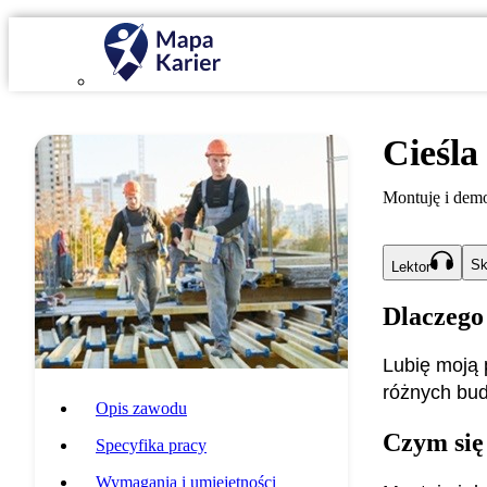
Cieśla
Montuję i demo
Sk
Lektor
Dlaczego
Lubię moją 
różnych bud
Opis zawodu
Czym się
Specyfika pracy
Wymagania i umiejętności