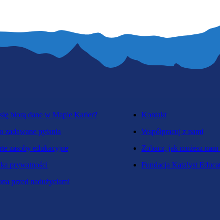
się biorą dane w Mapie Karier?
Kontakt
o zadawane pytania
Współpracuj z nami
te zasoby edukacyjne
Zobacz, jak możesz nam
yka prywatności
Fundacja Katalyst Educa
na przed nadużyciami