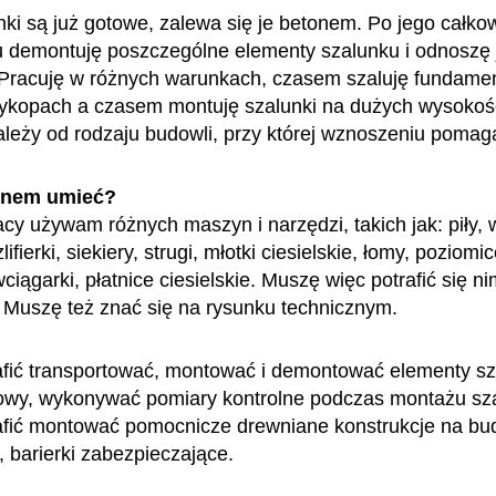
nki są już gotowe, zalewa się je betonem. Po jego całko
u demontuję poszczególne elementy szalunku i odnoszę 
Pracuję w różnych warunkach, czasem szaluję fundame
ykopach a czasem montuję szalunki na dużych wysokoś
leży od rodzaju budowli, przy której wznoszeniu poma
enem umieć?
cy używam różnych maszyn i narzędzi, takich jak: piły, w
lifierki, siekiery, strugi, młotki ciesielskie, łomy, poziomic
ciągarki, płatnice ciesielskie. Muszę więc potrafić się n
 Muszę też znać się na rysunku technicznym.
fić transportować, montować i demontować elementy s
owy, wykonywać pomiary kontrolne podczas montażu sz
fić montować pomocnicze drewniane konstrukcje na bud
, barierki zabezpieczające.