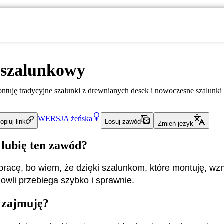
 szalunkowy
ntuję tradycyjne szalunki z drewnianych desek i nowoczesne szalunk
WERSJA
żeńska
opiuj link
Losuj zawód
Zmień język
 lubię ten zawód?
pracę, bo wiem, że dzięki szalunkom, które montuję, wz
owli przebiega szybko i sprawnie.
 zajmuję?