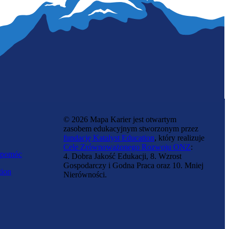
© 2026 Mapa Karier jest otwartym
zasobem edukacyjnym stworzonym przez
fundację Katalyst Education
, który realizuje
Cele Zrównoważonego Rozwoju ONZ
:
 pomóc
4. Dobra Jakość Edukacji, 8. Wzrost
Gospodarczy i Godna Praca oraz 10. Mniej
tion
Nierówności.