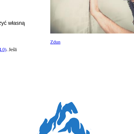
zyć własną
Zdun
.0)
. Jeśli