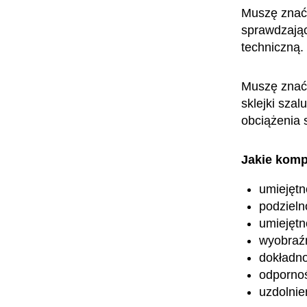
Muszę znać 
sprawdzając
techniczną.
Muszę znać 
sklejki szal
obciążenia 
Jakie komp
umiejętn
podzieln
umiejętn
wyobraźn
dokładn
odpornoś
uzdolnie