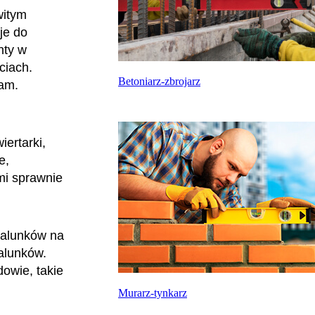
witym
je do
nty w
ciach.
Betoniarz-zbrojarz
gam.
iertarki,
e,
imi sprawnie
zalunków na
alunków.
owie, takie
Murarz-tynkarz