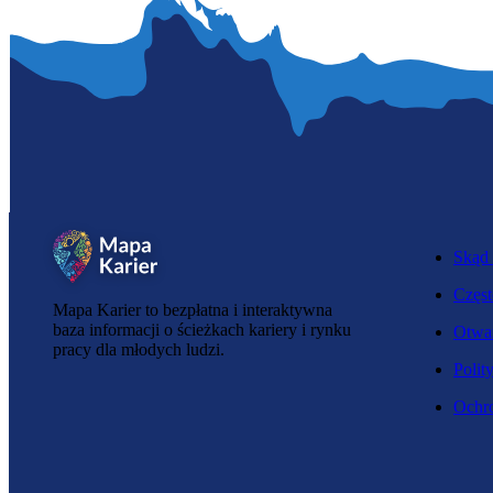
Skąd 
Częst
Mapa Karier to bezpłatna i interaktywna
baza informacji o ścieżkach kariery i rynku
Otwar
pracy dla młodych ludzi.
Polit
Ochro