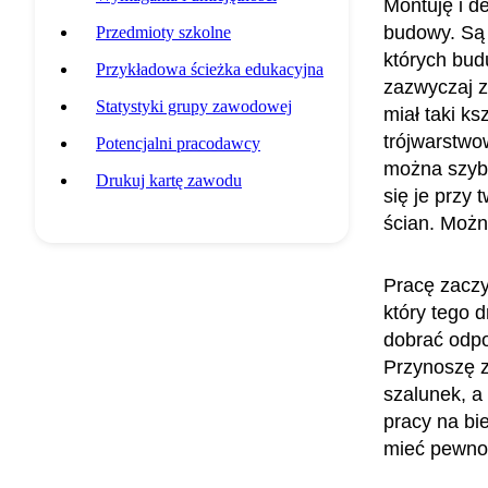
Montuję i d
budowy. Są
Przedmioty szkolne
których budu
Przykładowa ścieżka edukacyjna
zazwyczaj z
Statystyki grupy zawodowej
miał taki ks
trójwarstwow
Potencjalni pracodawcy
można szybk
Drukuj kartę zawodu
się je przy 
ścian. Możn
Pracę zaczy
który tego 
dobrać odpo
Przynoszę z
szalunek, a
pracy na bi
mieć pewnoś