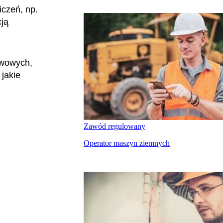
czeń, np.
ją
twowych,
 jakie
Zawód regulowany
Operator maszyn ziemnych