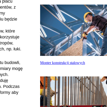
a placu
entów, z
rmy
iu będzie
w, które
korzystuje
stropów,
h, np. łuki.
u budowli,
Monter konstrukcji stalowych
wymiary mogę
nych.
uduję
h. Podczas
 formy aby