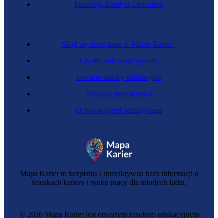
Fundacja Katalyst Education
Kapitan statku
Skąd się biorą dane w Mapie Karier?
Często zadawane pytania
Otwarte zasoby edukacyjne
Polityka prywatności
Ochrona przed nadużyciami
Kontroler ruchu lotniczego
Mapa Karier to bezpłatna i interaktywna baza informacji o
ścieżkach kariery i rynku pracy dla młodych ludzi.
© 2026 Mapa Karier jest otwartym zasobem edukacyjnym