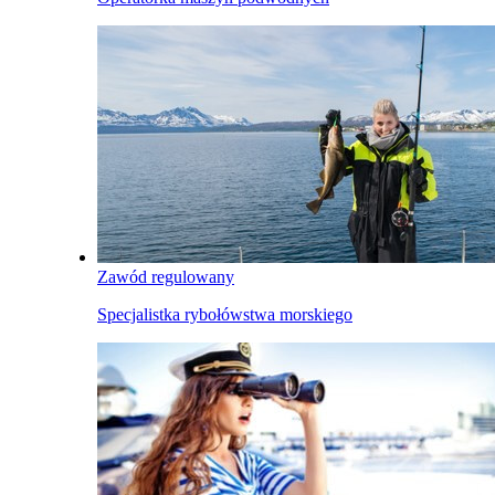
Zawód regulowany
Specjalistka rybołówstwa morskiego