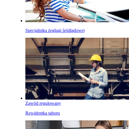
Specjalistka żeglugi śródlądowej
Zawód regulowany
Rewidentka taboru