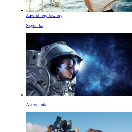
Zawód regulowany
Szyperka
Astronautka