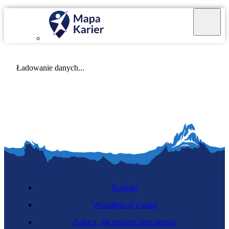
Mapa Karier v 4.0.0
Ładowanie danych...
Kontakt
Współpracuj z nami
Zobacz, jak możesz nam pomóc