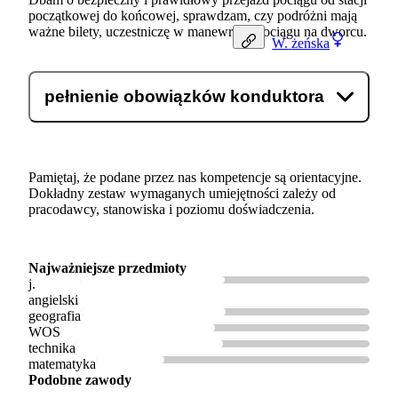
początkowej do końcowej, sprawdzam, czy podróżni mają
ważne bilety, uczestniczę w manewrach pociągu na dworcu.
W.
żeńska
pełnienie obowiązków konduktora
Pamiętaj, że podane przez nas kompetencje są orientacyjne.
Dokładny zestaw wymaganych umiejętności zależy od
pracodawcy, stanowiska i poziomu doświadczenia.
Najważniejsze przedmioty
j.
angielski
geografia
WOS
technika
matematyka
Podobne zawody