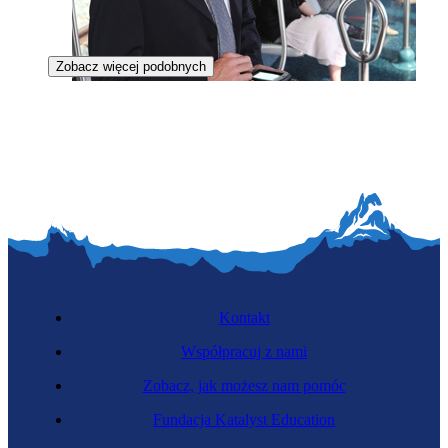
Zobacz więcej podobnych
Kontroler biletów
Kontakt
Współpracuj z nami
Zobacz, jak możesz nam pomóc
Zawód regulowany
Fundacja Katalyst Education
Kapitan statku