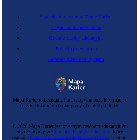
Skąd się biorą dane w Mapie Karier?
Często zadawane pytania
Otwarte zasoby edukacyjne
Polityka prywatności
Ochrona przed nadużyciami
Kontroler ruchu lotniczego
Mapa Karier to bezpłatna i interaktywna baza informacji o
ścieżkach kariery i rynku pracy dla młodych ludzi.
© 2026 Mapa Karier jest otwartym zasobem edukacyjnym
stworzonym przez
fundację Katalyst Education
, który
realizuje
Cele Zrównoważonego Rozwoju ONZ
: 4. Dobra