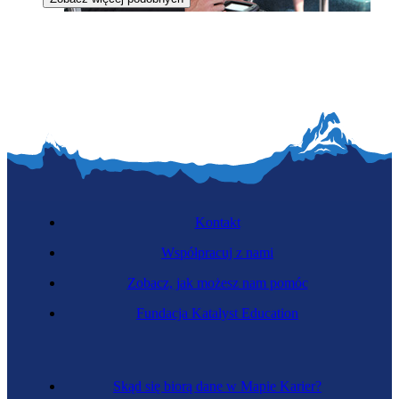
Kontroler biletów
Kontakt
Współpracuj z nami
Zobacz, jak możesz nam pomóc
Zawód regulowany
Fundacja Katalyst Education
Kapitan statku
Skąd się biorą dane w Mapie Karier?