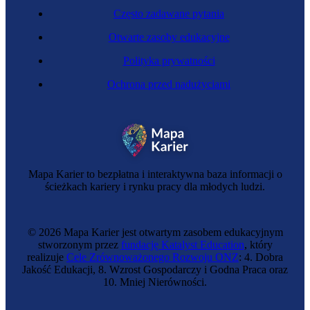
Często zadawane pytania
Otwarte zasoby edukacyjne
Polityka prywatności
Ochrona przed nadużyciami
Kontroler ruchu lotniczego
Mapa Karier to bezpłatna i interaktywna baza informacji o
ścieżkach kariery i rynku pracy dla młodych ludzi.
© 2026 Mapa Karier jest otwartym zasobem edukacyjnym
stworzonym przez
fundację Katalyst Education
, który
realizuje
Cele Zrównoważonego Rozwoju ONZ
: 4. Dobra
Jakość Edukacji, 8. Wzrost Gospodarczy i Godna Praca oraz
10. Mniej Nierówności.