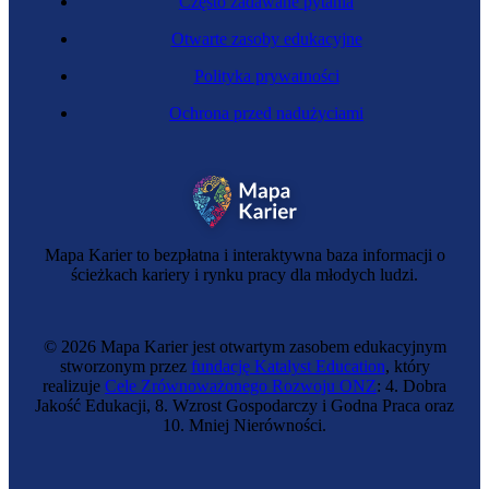
Często zadawane pytania
Otwarte zasoby edukacyjne
Polityka prywatności
Ochrona przed nadużyciami
Przedsiębiorczyni
Mapa Karier to bezpłatna i interaktywna baza informacji o
ścieżkach kariery i rynku pracy dla młodych ludzi.
© 2026 Mapa Karier jest otwartym zasobem edukacyjnym
stworzonym przez
fundację Katalyst Education
, który
realizuje
Cele Zrównoważonego Rozwoju ONZ
: 4. Dobra
Jakość Edukacji, 8. Wzrost Gospodarczy i Godna Praca oraz
10. Mniej Nierówności.