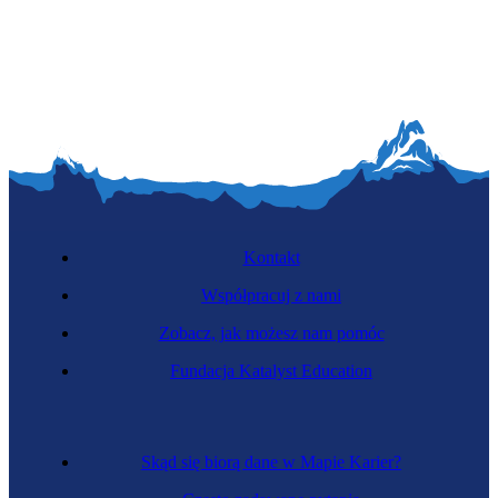
Menedżerka marki
Kontakt
Współpracuj z nami
Zobacz, jak możesz nam pomóc
Specjalistka mediów społecznościowych
Fundacja Katalyst Education
Skąd się biorą dane w Mapie Karier?