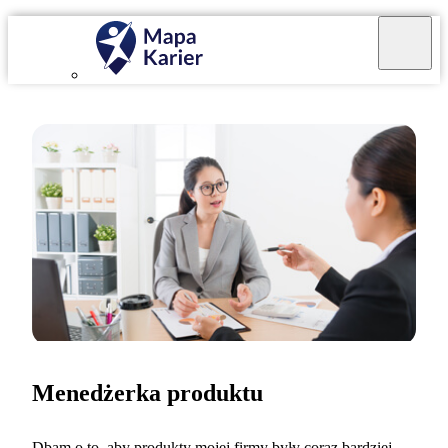
Menedżerka produktu
Dbam o to, aby produkty mojej firmy były coraz bardziej