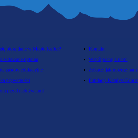
się biorą dane w Mapie Karier?
Kontakt
o zadawane pytania
Współpracuj z nami
te zasoby edukacyjne
Zobacz, jak możesz nam
yka prywatności
Fundacja Katalyst Educa
na przed nadużyciami