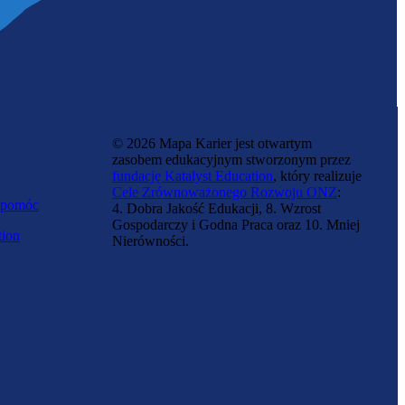
© 2026 Mapa Karier jest otwartym
zasobem edukacyjnym stworzonym przez
fundację Katalyst Education
, który realizuje
Cele Zrównoważonego Rozwoju ONZ
:
 pomóc
4. Dobra Jakość Edukacji, 8. Wzrost
Gospodarczy i Godna Praca oraz 10. Mniej
tion
Nierówności.