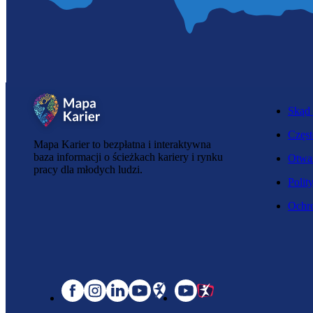
Skąd 
Częst
Mapa Karier to bezpłatna i interaktywna
baza informacji o ścieżkach kariery i rynku
Otwar
pracy dla młodych ludzi.
Polit
Ochro