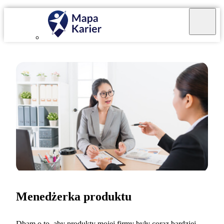
Menedżerka produktu
Dbam o to, aby produkty mojej firmy były coraz bardziej