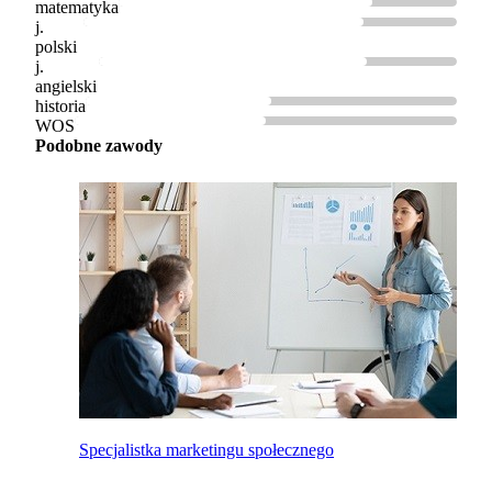
matematyka
j.
polski
j.
angielski
historia
WOS
Podobne zawody
Specjalistka marketingu społecznego