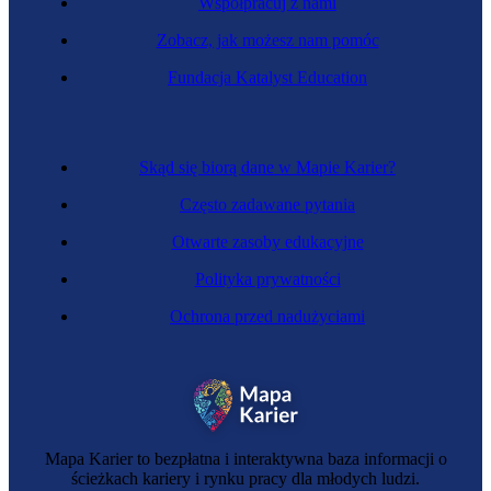
Współpracuj z nami
Zobacz, jak możesz nam pomóc
Dealerka aktywów finansowych
Fundacja Katalyst Education
Skąd się biorą dane w Mapie Karier?
Często zadawane pytania
Otwarte zasoby edukacyjne
Polityka prywatności
Ochrona przed nadużyciami
Specjalistka ds. kontrolingu
Mapa Karier to bezpłatna i interaktywna baza informacji o
ścieżkach kariery i rynku pracy dla młodych ludzi.