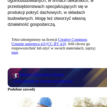
ogólnobudowlanych, w firmach dekarskich, w
przedsiębiorstwach specjalizujących się w
produkcji pokryć dachowych, w składach
budowlanych. Mogę też otworzyć własną
działalność gospodarczą.
Tekst udostępniony na licencji
Creative Commons
Uznanie autorstwa 4.0 (CC BY 4.0)
. Jeśli chcesz go
rozpowszechnić lub użyć w swoich materiałach, zajrzyj
tutaj
.
Obejrzyj #ZawodowyStream:
Czym zajmuje się inżynier na budowie?
Podobne zawody