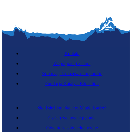
Kontakt
Współpracuj z nami
Zobacz, jak możesz nam pomóc
Fundacja Katalyst Education
Skąd się biorą dane w Mapie Karier?
Często zadawane pytania
Otwarte zasoby edukacyjne