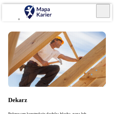
Dekarz
Pokrywam konstrukcje dachów blachą, papą lub