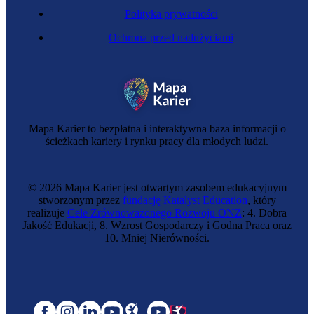
Polityka prywatności
Ochrona przed nadużyciami
Mapa Karier to bezpłatna i interaktywna baza informacji o
ścieżkach kariery i rynku pracy dla młodych ludzi.
© 2026 Mapa Karier jest otwartym zasobem edukacyjnym
stworzonym przez
fundację Katalyst Education
, który
realizuje
Cele Zrównoważonego Rozwoju ONZ
: 4. Dobra
Jakość Edukacji, 8. Wzrost Gospodarczy i Godna Praca oraz
10. Mniej Nierówności.