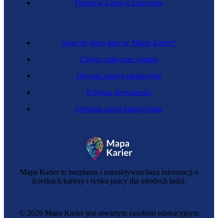
Fundacja Katalyst Education
Inżynier budowy mostów
Skąd się biorą dane w Mapie Karier?
Często zadawane pytania
Otwarte zasoby edukacyjne
Polityka prywatności
Ochrona przed nadużyciami
Specjalista nadzoru sieci telekomunikacyjnej
Mapa Karier to bezpłatna i interaktywna baza informacji o
ścieżkach kariery i rynku pracy dla młodych ludzi.
© 2026 Mapa Karier jest otwartym zasobem edukacyjnym