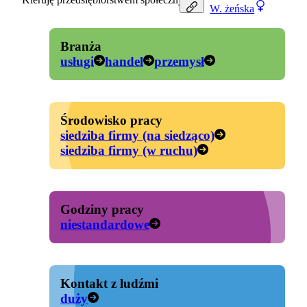
W.
żeńska
Branża
usługi
handel
przemysł
Środowisko pracy
siedziba firmy (na siedząco)
siedziba firmy (w ruchu)
Godziny pracy
niestandardowe
Kontakt z ludźmi
duży