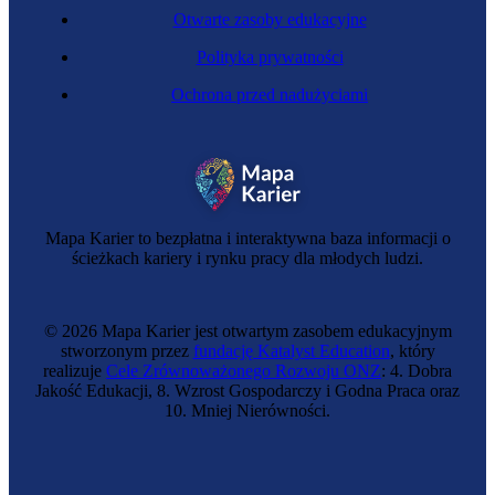
Otwarte zasoby edukacyjne
Polityka prywatności
Ochrona przed nadużyciami
Specjalista nadzoru sieci telekomunikacyjnej
Mapa Karier to bezpłatna i interaktywna baza informacji o
ścieżkach kariery i rynku pracy dla młodych ludzi.
© 2026 Mapa Karier jest otwartym zasobem edukacyjnym
stworzonym przez
fundację Katalyst Education
, który
realizuje
Cele Zrównoważonego Rozwoju ONZ
: 4. Dobra
Jakość Edukacji, 8. Wzrost Gospodarczy i Godna Praca oraz
10. Mniej Nierówności.