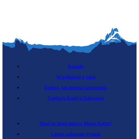
Koordynator pracy zdalnej
Kontakt
Współpracuj z nami
Zobacz, jak możesz nam pomóc
Zawód regulowany
Fundacja Katalyst Education
Inżynier budowy mostów
Skąd się biorą dane w Mapie Karier?
Często zadawane pytania