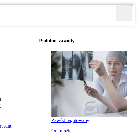
Podobne zawody
ch
j
Zawód regulowany
rysant
Onkolożka