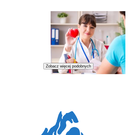
Zobacz więcej podobnych
Zawód regulowany
Kardiolożka