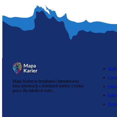
Skąd 
Częst
Mapa Karier to bezpłatna i interaktywna
baza informacji o ścieżkach kariery i rynku
Otwar
pracy dla młodych ludzi.
Polit
Ochro