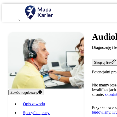
Audio
Diagnozuję i l
Skopiuj link
Potencjalni pr
Nie mamy jeszc
kwalifikacjach.
Zawód regulowany
stronie,
skontak
Opis zawodu
Przykładowe z
budowlany
,
Ku
Specyfika pracy