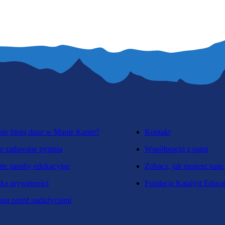
się biorą dane w Mapie Karier?
Kontakt
o zadawane pytania
Współpracuj z nami
te zasoby edukacyjne
Zobacz, jak możesz nam
yka prywatności
Fundacja Katalyst Educa
na przed nadużyciami