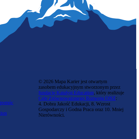
Zawód regulowany
Okulistka
© 2026 Mapa Karier jest otwartym
zasobem edukacyjnym stworzonym przez
fundację Katalyst Education
, który realizuje
Cele Zrównoważonego Rozwoju ONZ
:
 pomóc
4. Dobra Jakość Edukacji, 8. Wzrost
Gospodarczy i Godna Praca oraz 10. Mniej
tion
Nierówności.