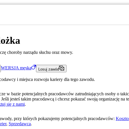
lożka
eczę choroby narządu słuchu oraz mowy.
WERSJA
męska
Losuj zawód
acodawcy i miejsca rozwoju kariery dla tego zawodu.
ze w bazie potencjalnych pracodawców zatrudniających osoby o taki
 Jeśli jesteś takim pracodawcą i chcesz pokazać swoją organizację na te
tuj się z nami
.
awody, przy których pokazujemy potencjalnych pracodawców:
Koszto
rier
,
Sprzedawca
.