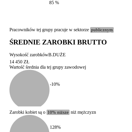
85
%
Pracowników tej grupy pracuje w sektorze
publicznym
ŚREDNIE ZAROBKI BRUTTO
Etykieta
Zakres wart
Wysokość zarobków
B.DUŻE
b. duży
powyżej 200 tysięcy za
14 450 ZŁ
Wartość średnia dla tej grupy zawodowej
duży
100-200 tysięcy zatrud
średni
20-100 tysięcy zatrudn
mały
5-20 tysięcy zatrudnion
c
-10
%
miesięczne 
b. mały
poniżej 5 tysięcy zatru
uśrednione
do której 
Urzędu Sta
Zarobki kobiet są o
10% niższe
niż mężczyzn
według zaw
128
%