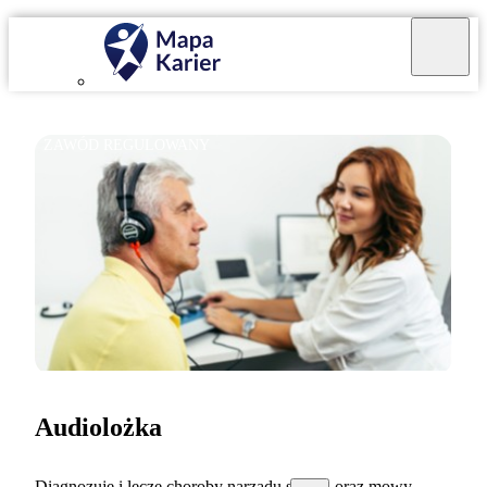
ZAWÓD REGULOWANY
Audiolożka
Diagnozuję i leczę choroby narządu słuchu oraz mowy.