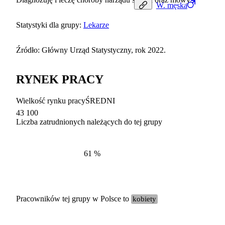
W.
męska
Statystyki dla grupy:
Lekarze
Źródło: Główny Urząd Statystyczny, rok 2022.
RYNEK PRACY
Wielkość rynku pracy
ŚREDNI
43 100
Liczba zatrudnionych należących do tej grupy
Struktur
według zawodów, 2022
61
%
Pracowników tej grupy w Polsce to
kobiety