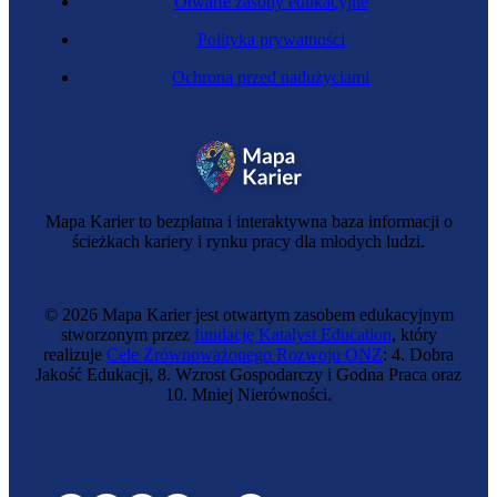
Otwarte zasoby edukacyjne
Polityka prywatności
Ochrona przed nadużyciami
Mapa Karier to bezpłatna i interaktywna baza informacji o
ścieżkach kariery i rynku pracy dla młodych ludzi.
© 2026 Mapa Karier jest otwartym zasobem edukacyjnym
stworzonym przez
fundację Katalyst Education
, który
realizuje
Cele Zrównoważonego Rozwoju ONZ
: 4. Dobra
Jakość Edukacji, 8. Wzrost Gospodarczy i Godna Praca oraz
10. Mniej Nierówności.