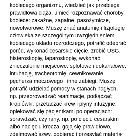
kobiecego organizmu, wiedzieć jak przebiega
prawidłowa ciąża, umieć rozpoznawać choroby
kobiece: zakaźne, zapalne, pasożytnicze,
nowotworowe. Muszę znać anatomię i fizjologię
człowieka ze szczególnym uwzględnieniem
kobiecego układu rozrodczego, potrafić odebrać
poród, wykonać cesarskie cięcie, zrobić USG,
histeroskopię, laparoskopię, wykonać
znieczulenie miejscowe, splotowe i dokanałowe,
intubację, tracheotomię, cewnikowanie
pęcherza moczowego i inne zabiegi. Muszę
potrafić udzielać pomocy w stanach nagłych,
np. przeprowadzać reanimacje, podłączać
kroplówki, przetaczać krew i płyny infuzyjne,
opiekować się pacjentkami po operacjach:
sprawdzać, czy rany, np. po cięciu cesarskim
albo nacięciu krocza, goją się prawidłowo,
zdejmować szwy, pobierać i przesyłać materiał