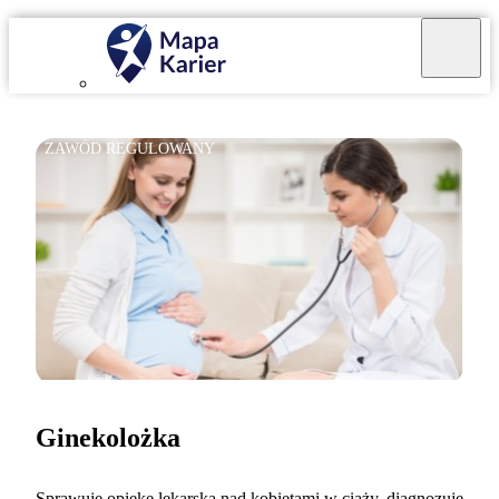
ZAWÓD REGULOWANY
Ginekolożka
Sprawuję opiekę lekarską nad kobietami w ciąży, diagnozuję