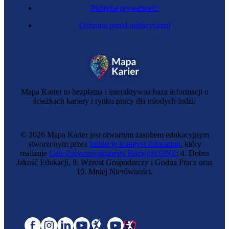
Polityka prywatności
Ochrona przed nadużyciami
Mapa Karier to bezpłatna i interaktywna baza informacji o
ścieżkach kariery i rynku pracy dla młodych ludzi.
© 2026 Mapa Karier jest otwartym zasobem edukacyjnym
stworzonym przez
fundację Katalyst Education
, który
realizuje
Cele Zrównoważonego Rozwoju ONZ
: 4. Dobra
Jakość Edukacji, 8. Wzrost Gospodarczy i Godna Praca oraz
10. Mniej Nierówności.