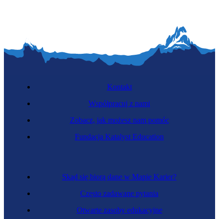
Kontakt
Współpracuj z nami
Zobacz, jak możesz nam pomóc
Fundacja Katalyst Education
Skąd się biorą dane w Mapie Karier?
Często zadawane pytania
Otwarte zasoby edukacyjne