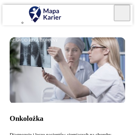
ZAWÓD REGULOWANY
Onkolożka
Diagnozuję i leczę pacjentów cierpiących na choroby