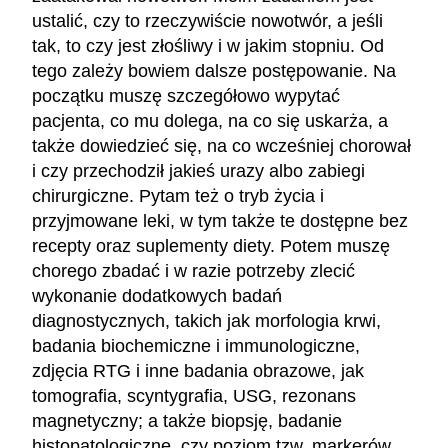
ustalić, czy to rzeczywiście nowotwór, a jeśli
tak, to czy jest złośliwy i w jakim stopniu. Od
tego zależy bowiem dalsze postępowanie. Na
początku muszę szczegółowo wypytać
pacjenta, co mu dolega, na co się uskarża, a
także dowiedzieć się, na co wcześniej chorował
i czy przechodził jakieś urazy albo zabiegi
chirurgiczne. Pytam też o tryb życia i
przyjmowane leki, w tym także te dostępne bez
recepty oraz suplementy diety. Potem muszę
chorego zbadać i w razie potrzeby zlecić
wykonanie dodatkowych badań
diagnostycznych, takich jak morfologia krwi,
badania biochemiczne i immunologiczne,
zdjęcia RTG i inne badania obrazowe, jak
tomografia, scyntygrafia, USG, rezonans
magnetyczny; a także biopsję, badanie
histopatologiczne, czy poziom tzw. markerów