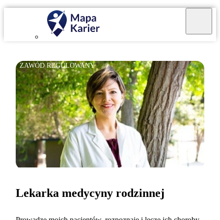
ZAWÓD REGULOWANY
Lekarka medycyny rodzinnej
Prowadzę moich pacjentów, rozpoznaję i leczę ich choroby