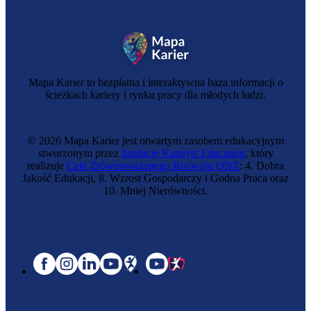
Mapa Karier to bezpłatna i interaktywna baza informacji o
ścieżkach kariery i rynku pracy dla młodych ludzi.
© 2026 Mapa Karier jest otwartym zasobem edukacyjnym
stworzonym przez
fundację Katalyst Education
, który
realizuje
Cele Zrównoważonego Rozwoju ONZ
: 4. Dobra
Jakość Edukacji, 8. Wzrost Gospodarczy i Godna Praca oraz
10. Mniej Nierówności.