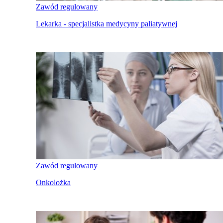
Zawód regulowany
Lekarka - specjalistka medycyny paliatywnej
Zawód regulowany
Onkolożka