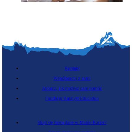
Team leaderka
Kontakt
Współpracuj z nami
Zobacz, jak możesz nam pomóc
Fundacja Katalyst Education
Badaczka rynku
Skąd się biorą dane w Mapie Karier?