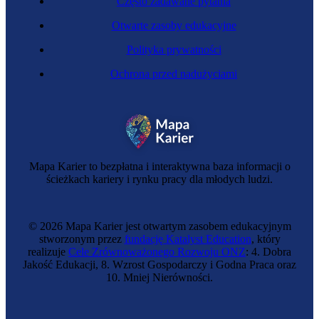
Często zadawane pytania
Otwarte zasoby edukacyjne
Polityka prywatności
Ochrona przed nadużyciami
Chief Happiness Officer
Mapa Karier to bezpłatna i interaktywna baza informacji o
ścieżkach kariery i rynku pracy dla młodych ludzi.
© 2026 Mapa Karier jest otwartym zasobem edukacyjnym
stworzonym przez
fundację Katalyst Education
, który
realizuje
Cele Zrównoważonego Rozwoju ONZ
: 4. Dobra
Jakość Edukacji, 8. Wzrost Gospodarczy i Godna Praca oraz
10. Mniej Nierówności.