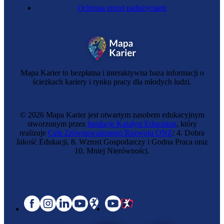
Ochrona przed nadużyciami
Mapa Karier to bezpłatna i interaktywna baza informacji o
ścieżkach kariery i rynku pracy dla młodych ludzi.
© 2026 Mapa Karier jest otwartym zasobem edukacyjnym
stworzonym przez
fundację Katalyst Education
, który
realizuje
Cele Zrównoważonego Rozwoju ONZ
: 4. Dobra
Jakość Edukacji, 8. Wzrost Gospodarczy i Godna Praca oraz
10. Mniej Nierówności.