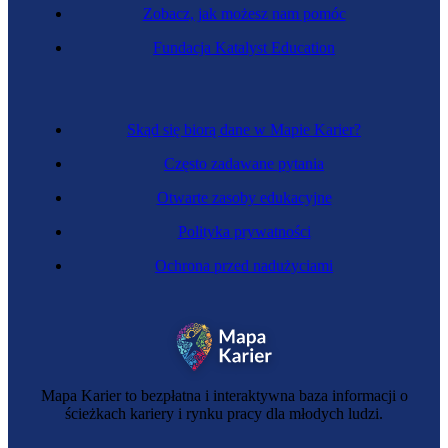
Zobacz, jak możesz nam pomóc
Fundacja Katalyst Education
Badaczka rynku
Skąd się biorą dane w Mapie Karier?
Często zadawane pytania
Otwarte zasoby edukacyjne
Polityka prywatności
Ochrona przed nadużyciami
Chief Happiness Officer
Mapa Karier to bezpłatna i interaktywna baza informacji o
ścieżkach kariery i rynku pracy dla młodych ludzi.