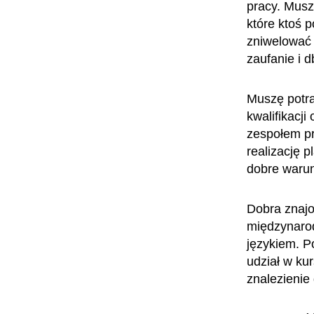
pracy. Musz
które ktoś 
zniwelować 
zaufanie i d
Muszę potra
kwalifikacj
zespołem pr
realizację 
dobre waru
Dobra znajo
międzynarod
językiem. P
udział w ku
znalezienie