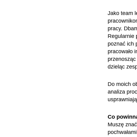
Jako team l
pracownikom
pracy. Dbam
Regularnie 
poznać ich 
pracowało i
przenosząc 
dzieląc zes
Do moich ob
analiza pro
usprawniaj
Co powinn
Muszę znać 
pochwałami,