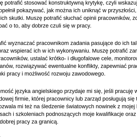
ę potrafić stosować konstruktywną krytykę, czyli wskazuj
popełnił pokazywać, jak można ich uniknąć w przyszłości,
ich skutki. Muszę potrafić słuchać opinii pracowników, 
bać o to, aby dobrze czuli się w pracy.
fić wyznaczać pracownikom zadania pasujące do ich tal
i oraz wspierać ich w ich wykonywaniu. Muszę potrafić z
acowników, ustalać krótko- i długofalowe cele, monitor
planów, rozwiązywać ewentualne konflikty, zapewniać p
nki pracy i możliwość rozwoju zawodowego.
mość języka angielskiego przydaje mi się, jeśli pracuję 
owej firmie, której pracownicy lub zarząd posługują się
ozwala mi też na śledzenie światowych nowinek z mojej 
rsach i szkoleniach podnoszących moje kwalifikacje oraz
 dobrej pracy za granicą.