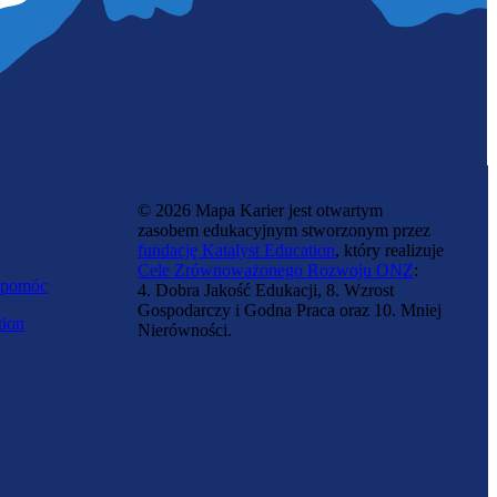
© 2026 Mapa Karier jest otwartym
zasobem edukacyjnym stworzonym przez
fundację Katalyst Education
, który realizuje
Cele Zrównoważonego Rozwoju ONZ
:
 pomóc
4. Dobra Jakość Edukacji, 8. Wzrost
Gospodarczy i Godna Praca oraz 10. Mniej
tion
Nierówności.