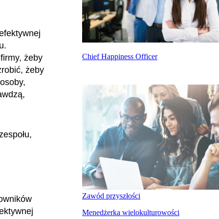
 efektywnej
u.
Chief Happiness Officer
firmy, żeby
robić, żeby
 osoby,
rawdzą,
zespołu,
Zawód przyszłości
cowników
ektywnej
Menedżerka wielokulturowości