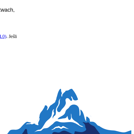
twach,
.0)
. Jeśli