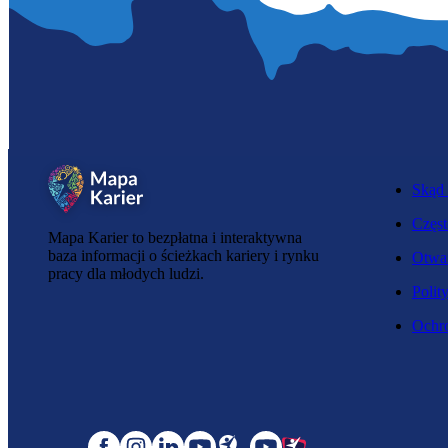
Skąd 
Częst
Mapa Karier to bezpłatna i interaktywna
baza informacji o ścieżkach kariery i rynku
Otwar
pracy dla młodych ludzi.
Polit
Ochro