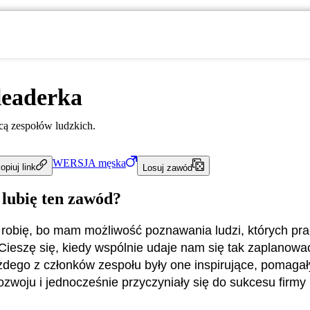
leaderka
cą zespołów ludzkich.
WERSJA
męska
opiuj link
Losuj zawód
 lubię ten zawód?
o robię, bo mam możliwość poznawania ludzi, których pr
 Cieszę się, kiedy wspólnie udaje nam się tak zaplanowa
żdego z członków zespołu były one inspirujące, pomagał
ozwoju i jednocześnie przyczyniały się do sukcesu firmy 