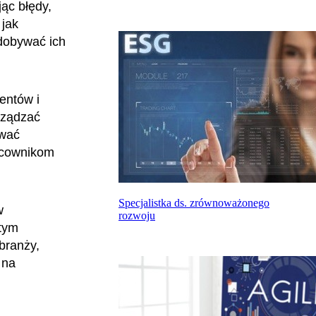
ąc błędy,
 jak
zdobywać ich
entów i
arządzać
ować
racownikom
Specjalistka ds. zrównoważonego
w
rozwoju
 tym
branży,
 na