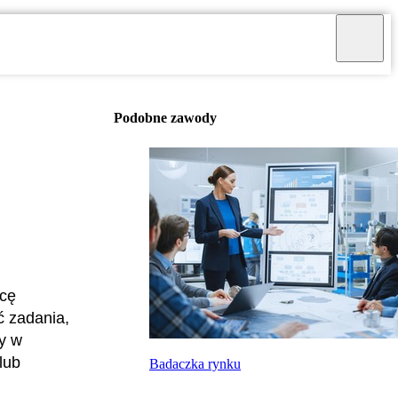
Podobne zawody
acę
ć zadania,
y w
lub
Badaczka rynku