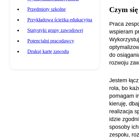
Czym się
Przedmioty szkolne
Przykładowa ścieżka edukacyjna
Praca zespo
Statystyki grupy zawodowej
wspieram pr
Wykorzystuj
Potencjalni pracodawcy
optymalizow
Drukuj kartę zawodu
do osiągani
rozwoju z
Jestem łącz
rola, bo ka
pomagam im 
kieruję, dba
realizacja 
idzie zgodn
sposoby ich
zespołu, ro