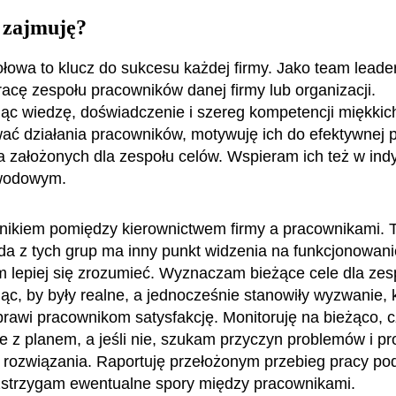
 zajmuję?
łowa to klucz do sukcesu każdej firmy. Jako team leade
acę zespołu pracowników danej firmy lub organizacji.
ąc wiedzę, doświadczenie i szereg kompetencji miękkic
ać działania pracowników, motywuję ich do efektywnej 
a założonych dla zespołu celów. Wspieram ich też w in
awodowym.
nikiem pomiędzy kierownictwem firmy a pracownikami. T
żda z tych grup ma inny punkt widzenia na funkcjonowanie
lepiej się zrozumieć. Wyznaczam bieżące cele dla zes
jąc, by były realne, a jednocześnie stanowiły wyzwanie, 
sprawi pracownikom satysfakcję. Monitoruję na bieżąco, 
ie z planem, a jeśli nie, szukam przyczyn problemów i p
 rozwiązania. Raportuję przełożonym przebieg pracy po
zstrzygam ewentualne spory między pracownikami.