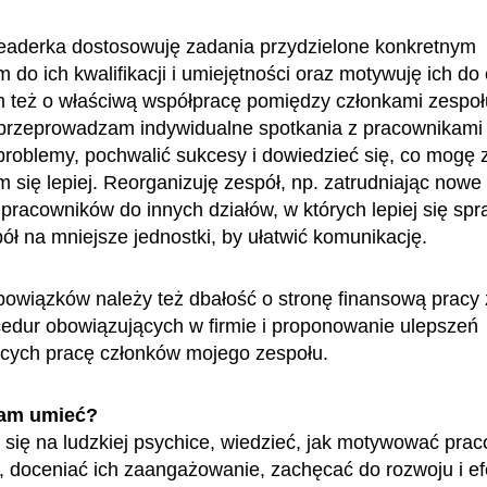
eaderka dostosowuję zadania przydzielone konkretnym
 do ich kwalifikacji i umiejętności oraz motywuję ich do
 też o właściwą współpracę pomiędzy członkami zespoł
przeprowadzam indywidualne spotkania z pracownikami 
problemy, pochwalić sukcesy i dowiedzieć się, co mogę z
m się lepiej. Reorganizuję zespół, np. zatrudniając nowe
pracowników do innych działów, w których lepiej się sp
pół na mniejsze jednostki, by ułatwić komunikację.
owiązków należy też dbałość o stronę finansową pracy 
cedur obowiązujących w firmie i proponowanie ulepszeń
ących pracę członków mojego zespołu.
am umieć?
się na ludzkiej psychice, wiedzieć, jak motywować pra
 doceniać ich zaangażowanie, zachęcać do rozwoju i ef