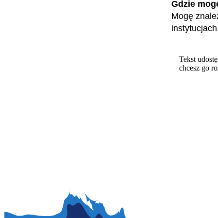
Gdzie mog
Mogę znaleź
instytucjac
Tekst udostę
chcesz go r