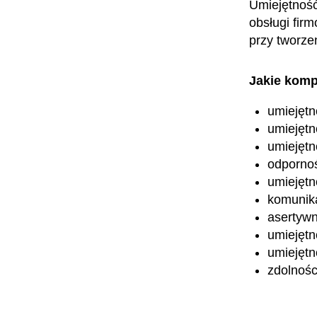
Umiejętność
obsługi fir
przy tworze
Jakie komp
umiejętn
umiejętn
umiejętn
odpornoś
umiejętn
komunik
asertyw
umiejętn
umiejętn
zdolnośc