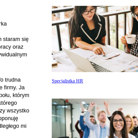
rka
h staram się
pracy oraz
dywidualnym
o trudna
Specjalistka HR
 firmy. Ja
połu, którym
którego
czy wszystko
roponuję
dległego mi