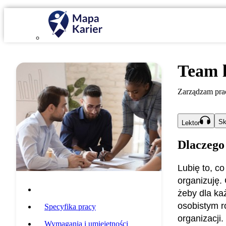
Team 
Zarządzam pra
Sk
Lektor
Dlaczego
Lubię to, c
organizuję.
Opis zawodu
żeby dla ka
osobistym r
Specyfika pracy
organizacji.
Wymagania i umiejętności