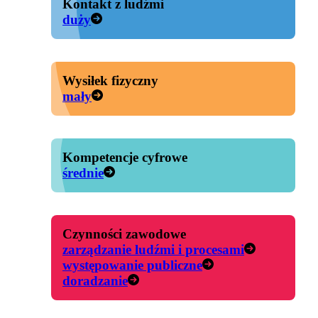
Kontakt z ludźmi
duży
Wysiłek fizyczny
mały
Kompetencje cyfrowe
średnie
Czynności zawodowe
zarządzanie ludźmi i procesami
występowanie publiczne
doradzanie